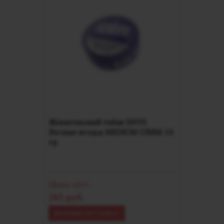
Жевательный табак SNVS
Лесные ягоды MEDIUM СЛИМ 10
гр
Цена опт:
265 руб.
КРУПНЫЙ ОПТ ЗАПРОС