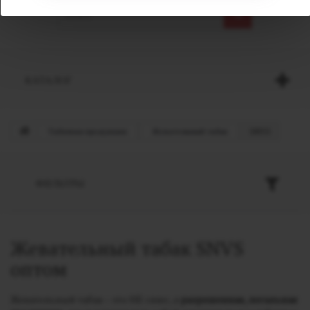
КАТАЛОГ
Табачная продукция
Жевательный табак
SNVS
ФИЛЬТРЫ
Жевательный табак SNVS
оптом
Жевательный табак – это НЕ снюс, а
разрешенная, легальная