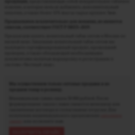
продукция
, представляющая собой некурительное табачное
изделие, в которое нельзя добавлять дополнительный
никотин, а также более 15% массы сырья крупнее 3мм.
Предназначен исключительно для жевания, не является
снюсом, соответствует ГОСТ Р 58553–2019.
Предлагаем купить жевательный табак оптом в Москве по
низкой цене. Заказывая жевательный табак оптом вы
получаете сертифицированный продукт, прошедший
проверки, а также обладающий необходимыми
документами включая маркировку и регистрацию в
системе «Честный знак».
Мы осуществляем только оптовые продажи и не
продаем товар в розницу.
Минимальная сумма заказа 30 000 рублей. После
формирования заказа с вами свяжется менеджер для
заключения договора и согласования отгрузки. Для
получения индивидуального предложения
заполните
заявку
или позвоните нам.
ПОЛУЧИТЬ ПРАЙС