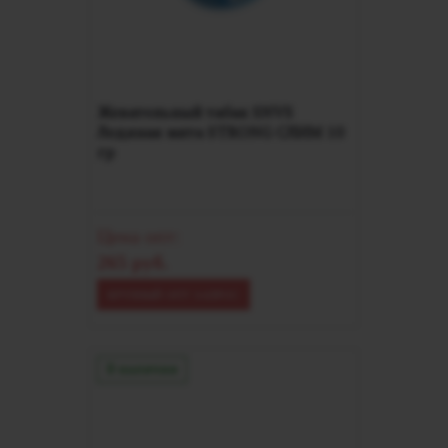
Жевательный табак SNVS
Ледяная мята STRONG СЛИМ 10
гр
Цена опт:
265 руб.
КРУПНЫЙ ОПТ ЗАПРОС
В наличии