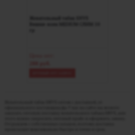
Жевательный табак SNVS
Вишня-кола MEDIUM СЛИМ 10
гр
Цена опт:
288 руб.
КРУПНЫЙ ОПТ ЗАПРОС
Жевательный табак SNVS оптом с доставкой, от
официального поставщика jija. У нас на сайте вы можете
заказать оптовую поставку жевательного табака SNVS, для
этого нужно запросить оптовый прайс и оформить заявку.
Отгружаем с собственных складов, поэтому доставка
происходит максимально быстро и точно в срок.