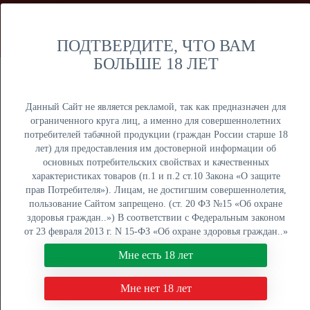
Мы продаем только оптом и не осуществляем розничную
торговлю дистанционным способом. Только оптовая
продажа юридическим лицам и ИП.
ПОДТВЕРДИТЕ, ЧТО ВАМ
БОЛЬШЕ 18 ЛЕТ
Москва
Крупный опт
Данный Сайт не является рекламой, так как предназначен для
ограниченного круга лиц, а именно для совершеннолетних
потребителей табачной продукции (граждан России старше 18
лет) для предоставления им достоверной информации об
основных потребительских свойствах и качественных
ОПТОВЫЙ ПРАЙС
характеристиках товаров (п.1 и п.2 ст.10 Закона «О защите
прав Потребителя»). Лицам, не достигшим совершеннолетия,
Оптовый поставщик электронных сигарет, жидкостей для
пользование Сайтом запрещено. (ст. 20 ФЗ №15 «Об охране
вейпа и табака для кальяна. Быстрая отгрузка, низкие
здоровья граждан..») В соответствии с Федеральным законом
цены, более 5000 наименований в наличии на складах в
от 23 февраля 2013 г. N 15-ФЗ «Об охране здоровья граждан..»
Москве, Екатеринбурге и Краснодаре.
мы не осуществляем дистанционную торговлю табачной и
Мне есть 18 лет
табакосодержащей продукцией. Нажимая кнопку "Мне есть 18
8 (800) 551-34-03
лет", Вы подтверждаете свое совершеннолетие.
Мне нет 18 лет
ПН-ПТ: с 9:00 до 18:00