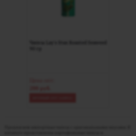
Чипсы Lay's Stax Roasted Seaweed
90 гр
Цена опт:
200 руб.
КРУПНЫЙ ОПТ ЗАПРОС
Предлагаем импортные чипсы с ориганальными вкусами. В
каталоге представлены картофельные чипсы и