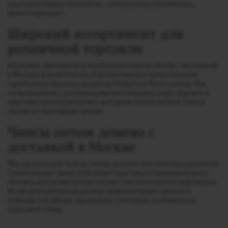
альтернативные варианты – кукурузные, пшеничные,
многозерновые.
Широкий ассортимент для
розничной торговли
Интернет-магазин ji-ja предлагает чипсы оптом с доставкой
в Москве и всей России. В ассортименте представлены
зарубежные бренды, включая Pringles и Читос оптом. Мы
сотрудничаем с розничными магазинами, кафе, барами и
другими предприятиями, которым важно купить чипсы
оптом по выгодным ценам.
Чипсы оптом дешево с
доставкой в Москве
Мы предлагаем чипсы оптом дешево для оптовых клиентов.
Специальные цены действуют при заказе минимального
объема, предусмотрены скидки для постоянных партнеров.
Возможна индивидуальная комплектация заказов и
помощь в подборе продукции, учитывая особенности
торговой точки.