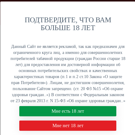
Мы продаем только оптом и не осуществляем розничную
торговлю дистанционным способом. Только оптовая
продажа юридическим лицам и ИП.
ПОДТВЕРДИТЕ, ЧТО ВАМ
БОЛЬШЕ 18 ЛЕТ
Москва
Крупный опт
Данный Сайт не является рекламой, так как предназначен для
ограниченного круга лиц, а именно для совершеннолетних
потребителей табачной продукции (граждан России старше 18
лет) для предоставления им достоверной информации об
основных потребительских свойствах и качественных
ОПТОВЫЙ ПРАЙС
характеристиках товаров (п.1 и п.2 ст.10 Закона «О защите
прав Потребителя»). Лицам, не достигшим совершеннолетия,
Оптовый поставщик электронных сигарет, жидкостей для
пользование Сайтом запрещено. (ст. 20 ФЗ №15 «Об охране
вейпа и табака для кальяна. Быстрая отгрузка, низкие
здоровья граждан..») В соответствии с Федеральным законом
цены, более 5000 наименований в наличии на складах в
от 23 февраля 2013 г. N 15-ФЗ «Об охране здоровья граждан..»
Москве, Екатеринбурге и Краснодаре.
мы не осуществляем дистанционную торговлю табачной и
Мне есть 18 лет
табакосодержащей продукцией. Нажимая кнопку "Мне есть 18
8 (800) 551-34-03
лет", Вы подтверждаете свое совершеннолетие.
Мне нет 18 лет
ПН-ПТ: с 9:00 до 18:00