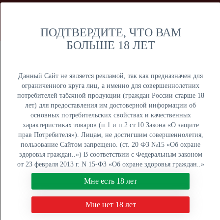
Мы продаем только оптом и не осуществляем розничную
торговлю дистанционным способом. Только оптовая
продажа юридическим лицам и ИП.
ПОДТВЕРДИТЕ, ЧТО ВАМ
БОЛЬШЕ 18 ЛЕТ
Москва
Крупный опт
Данный Сайт не является рекламой, так как предназначен для
ограниченного круга лиц, а именно для совершеннолетних
потребителей табачной продукции (граждан России старше 18
лет) для предоставления им достоверной информации об
основных потребительских свойствах и качественных
ОПТОВЫЙ ПРАЙС
характеристиках товаров (п.1 и п.2 ст.10 Закона «О защите
прав Потребителя»). Лицам, не достигшим совершеннолетия,
Оптовый поставщик электронных сигарет, жидкостей для
пользование Сайтом запрещено. (ст. 20 ФЗ №15 «Об охране
вейпа и табака для кальяна. Быстрая отгрузка, низкие
здоровья граждан..») В соответствии с Федеральным законом
цены, более 5000 наименований в наличии на складах в
от 23 февраля 2013 г. N 15-ФЗ «Об охране здоровья граждан..»
Москве, Екатеринбурге и Краснодаре.
мы не осуществляем дистанционную торговлю табачной и
Мне есть 18 лет
табакосодержащей продукцией. Нажимая кнопку "Мне есть 18
8 (800) 551-34-03
лет", Вы подтверждаете свое совершеннолетие.
Мне нет 18 лет
ПН-ПТ: с 9:00 до 18:00