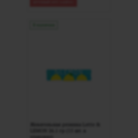
КРУПНЫЙ ОПТ ЗАПРОС
В наличии
Жевательная резинка Lotte &
LEMON 26.1 гр (15 шт. в
упаковке)