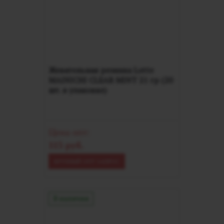
Жевательная резинка Lotte
MAINICHI CLEAR MINT 21 гр (20
шт. в упаковке)
Цена опт:
115 руб.
КРУПНЫЙ ОПТ ЗАПРОС
В наличии