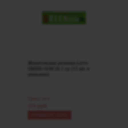
Жевательная резинка Lotte
GREEN GUM 26.1 гр (15 шт. в
упаковке)
Цена опт:
115 руб.
КРУПНЫЙ ОПТ ЗАПРОС