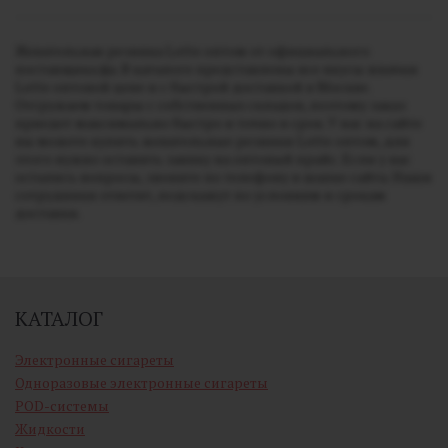
Жевательная резинка Lotte оптом от официального
поставщика jija. В каталоге представлены все вкусы жвачки
Lotte оптовой цене и с быстрой доставкой в Москве.
Отгружаем товары с собственных складов, поэтому заказ
приедет максимально быстро и точно в срок. У нас на сайте
вы можете купить жевательные резинки Lotte оптом, для
этого нужно оставить заявку на оптовый прайс. Если у вас
остались вопросы, звоните по телефону в шапке сайта. Наши
сотрудники ответят, подскажут по условиям и срокам
доставки.
КАТАЛОГ
Электронные сигареты
Одноразовые электронные сигареты
POD-системы
Жидкости