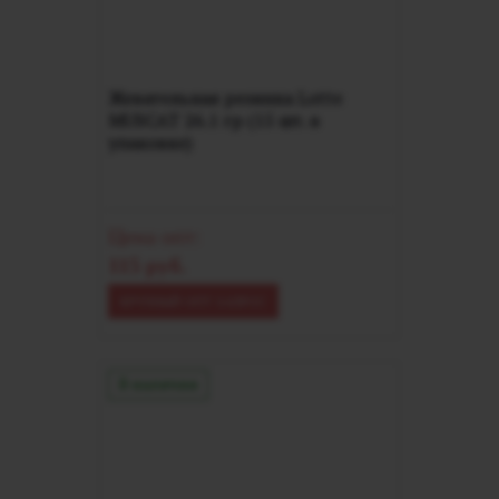
Жевательная резинка Lotte
MUSСAT 26.1 гр (15 шт. в
упаковке)
Цена опт:
115 руб.
КРУПНЫЙ ОПТ ЗАПРОС
В наличии