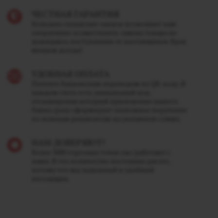
ЧЕСТНАЯ ГАРАНТИЯ
Большие складские запасы позволяют нам
оперативно осуществлять замену товара не
дожидаясь поступления от поставщиков. Брак
меняем всегда!
УДОБНАЯ ОПЛАТА
Платите банковским переводом по QR-коду. В
каждом счете есть уникальный код,
отсканировав который приложение вашего
банка сразу сформирует платежное поручение
по нужным реквизитам на указанную сумму.
НАМ ДОВЕРЯЮТ!
Более 3000 торговых точек уже работают с
нами. И это количество постоянно растет,
потому что мы надежный и удобный
поставщик.