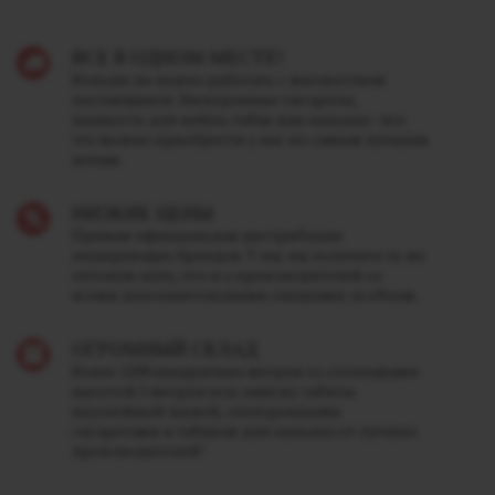
ВСЕ В ОДНОМ МЕСТЕ!
Больше не нужно работать с множеством
поставщиков. Электронные сигареты,
жидкость для вейпа, табак для кальяна - все
это можно приобрести у нас по самым лучшим
ценам.
НИЗКИЕ ЦЕНЫ
Прямая официальная дистрибуция
лидирующих брендов. У нас вы получите ту же
оптовую цену, что и у производителей со
всеми дополнительными скидками за объем.
ОГРОМНЫЙ СКЛАД
Более 1200 квадратных метров со стеллажами
высотой 5 метров под завязку забиты
вкуснейшей жижей, электронными
сигаретами и табаком для кальяна от лучших
производителей!