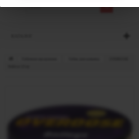
КАТАЛОГ
Табачная продукция
Табак для кальяна
OVERDOSE
Baileys 25 гр