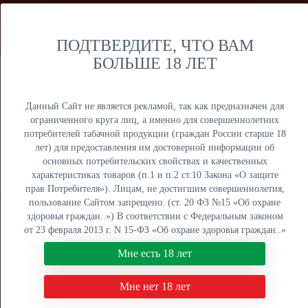
Мы продаем только оптом и не осуществляем розничную
торговлю дистанционным способом. Только оптовая
продажа юридическим лицам и ИП.
ПОДТВЕРДИТЕ, ЧТО ВАМ
БОЛЬШЕ 18 ЛЕТ
Москва
Крупный опт
Данный Сайт не является рекламой, так как предназначен для
ограниченного круга лиц, а именно для совершеннолетних
потребителей табачной продукции (граждан России старше 18
лет) для предоставления им достоверной информации об
основных потребительских свойствах и качественных
ОПТОВЫЙ ПРАЙС
характеристиках товаров (п.1 и п.2 ст.10 Закона «О защите
прав Потребителя»). Лицам, не достигшим совершеннолетия,
Оптовый поставщик электронных сигарет, жидкостей для
пользование Сайтом запрещено. (ст. 20 ФЗ №15 «Об охране
вейпа и табака для кальяна. Быстрая отгрузка, низкие
здоровья граждан..») В соответствии с Федеральным законом
цены, более 5000 наименований в наличии на складах в
от 23 февраля 2013 г. N 15-ФЗ «Об охране здоровья граждан..»
Москве, Екатеринбурге и Краснодаре.
мы не осуществляем дистанционную торговлю табачной и
Мне есть 18 лет
табакосодержащей продукцией. Нажимая кнопку "Мне есть 18
8 (800) 551-34-03
лет", Вы подтверждаете свое совершеннолетие.
Мне нет 18 лет
ПН-ПТ: с 9:00 до 18:00