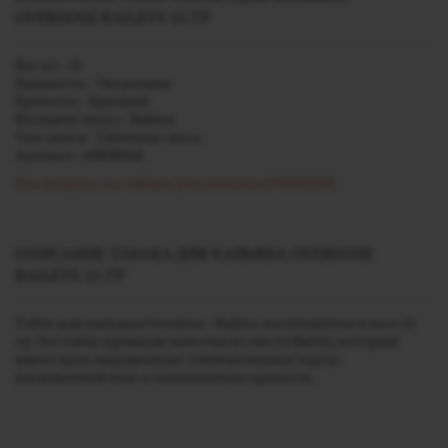
OVERDOSE BAILEYS 25 ГР
Вес (г) - 25
Дымность - Умеренная
Крепость - Крепкий
Название вкуса - Baileys
Тип смеси - Табачная смесь
Артикул - j00038668
Посмотреть все табаки для кальяна OVERDOSE
ОПИСАНИЕ ТАБАКА ДЛЯ КАЛЬЯНА OVERDOSE
BAILEYS 25 ГР
Табак для кальяна Overdose - Baileys поставляется в весе 25
гр. Это табак премиум качества из листа Burley, который
имеет ярко выраженные отличительные черты:
насыщенный вкус и повышенную крепость.