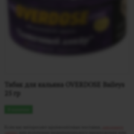
Табак для кальяна OVERDOSE Baileys 
25 гр
В наличии
Если вас интересуют крупнооптовые поставки,
заполните
заявку
для получения индивидуального предложения или