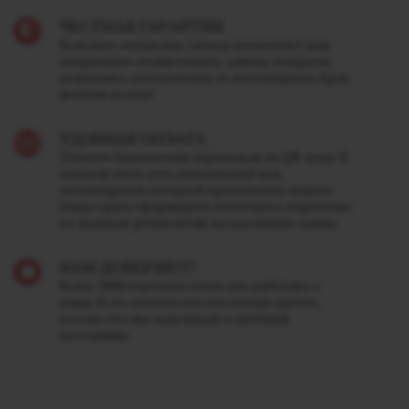
ЧЕСТНАЯ ГАРАНТИЯ
Большие складские запасы позволяют нам
оперативно осуществлять замену товара не
дожидаясь поступления от поставщиков. Брак
меняем всегда!
УДОБНАЯ ОПЛАТА
Платите банковским переводом по QR-коду. В
каждом счете есть уникальный код,
отсканировав который приложение вашего
банка сразу сформирует платежное поручение
по нужным реквизитам на указанную сумму.
НАМ ДОВЕРЯЮТ!
Более 3000 торговых точек уже работают с
нами. И это количество постоянно растет,
потому что мы надежный и удобный
поставщик.