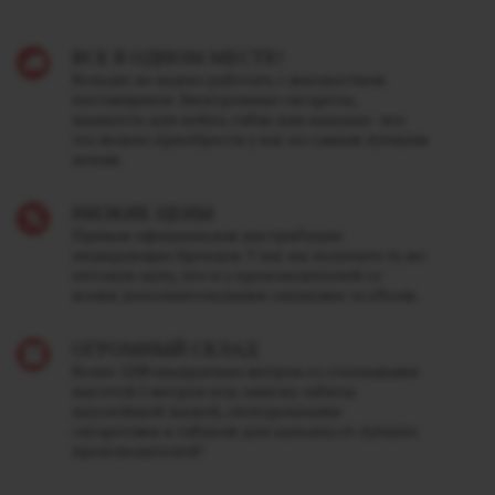
ВСЕ В ОДНОМ МЕСТЕ!
Больше не нужно работать с множеством
поставщиков. Электронные сигареты,
жидкость для вейпа, табак для кальяна - все
это можно приобрести у нас по самым лучшим
ценам.
НИЗКИЕ ЦЕНЫ
Прямая официальная дистрибуция
лидирующих брендов. У нас вы получите ту же
оптовую цену, что и у производителей со
всеми дополнительными скидками за объем.
ОГРОМНЫЙ СКЛАД
Более 1200 квадратных метров со стеллажами
высотой 5 метров под завязку забиты
вкуснейшей жижей, электронными
сигаретами и табаком для кальяна от лучших
производителей!