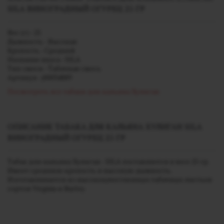
SILA ВИНОГРАДНЫЙ ОГУРЕЦ 25 ГР
Вес (г) - 25
Дымность - Высокая
Крепость - Средний
Название вкуса - SILA
Тип смеси - Табачная смесь
Артикул - j00034889
Посмотреть все табаки для кальяна Хулиган
ОПИСАНИЕ ТАБАКА ДЛЯ КАЛЬЯНА ХУЛИГАН SILA
ВИНОГРАДНЫЙ ОГУРЕЦ 25 ГР
Табак для кальяна Хулиган - SILA поставляется в весе 25 гр.
Имеет среднюю крепость и высокую дымность.
Изготавливается из высококачественных табачных листьев
сортов V
irginia и Burley.