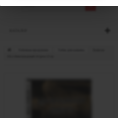
КАТАЛОГ
Табачная продукция
Табак для кальяна
Хулиган
SILA Виноградный Огурец 25 гр