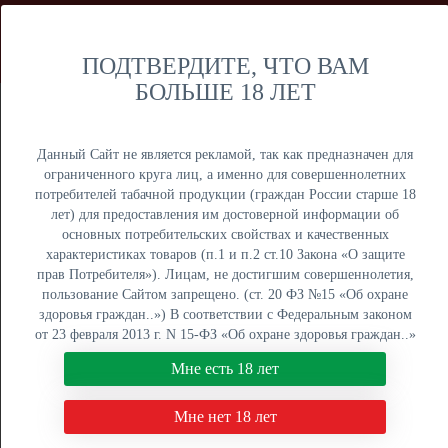
Мы продаем только оптом и не осуществляем розничную
торговлю дистанционным способом. Только оптовая
продажа юридическим лицам и ИП.
ПОДТВЕРДИТЕ, ЧТО ВАМ
БОЛЬШЕ 18 ЛЕТ
Москва
Крупный опт
Данный Сайт не является рекламой, так как предназначен для
ограниченного круга лиц, а именно для совершеннолетних
потребителей табачной продукции (граждан России старше 18
лет) для предоставления им достоверной информации об
основных потребительских свойствах и качественных
ОПТОВЫЙ ПРАЙС
характеристиках товаров (п.1 и п.2 ст.10 Закона «О защите
прав Потребителя»). Лицам, не достигшим совершеннолетия,
Оптовый поставщик электронных сигарет, жидкостей для
пользование Сайтом запрещено. (ст. 20 ФЗ №15 «Об охране
вейпа и табака для кальяна. Быстрая отгрузка, низкие
здоровья граждан..») В соответствии с Федеральным законом
цены, более 5000 наименований в наличии на складах в
от 23 февраля 2013 г. N 15-ФЗ «Об охране здоровья граждан..»
Москве, Екатеринбурге и Краснодаре.
мы не осуществляем дистанционную торговлю табачной и
Мне есть 18 лет
табакосодержащей продукцией. Нажимая кнопку "Мне есть 18
8 (800) 551-34-03
лет", Вы подтверждаете свое совершеннолетие.
Мне нет 18 лет
ПН-ПТ: с 9:00 до 18:00