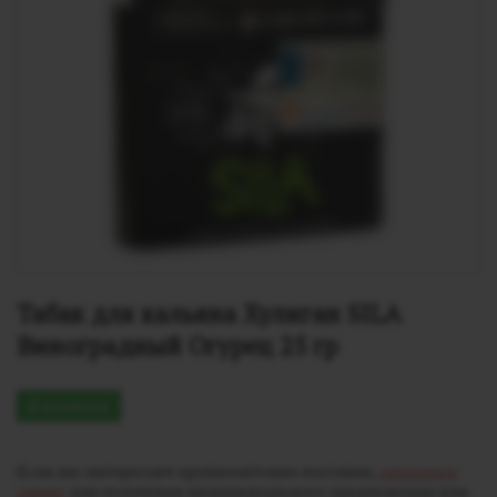
Табак для кальяна Хулиган SILA 
Виноградный Огурец 25 гр
В наличии
Если вас интересуют крупнооптовые поставки,
заполните
заявку
для получения индивидуального предложения или