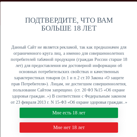
Мы продаем только оптом и не осуществляем розничную
торговлю дистанционным способом. Только оптовая
продажа юридическим лицам и ИП.
ПОДТВЕРДИТЕ, ЧТО ВАМ
БОЛЬШЕ 18 ЛЕТ
Москва
Крупный опт
Данный Сайт не является рекламой, так как предназначен для
ограниченного круга лиц, а именно для совершеннолетних
потребителей табачной продукции (граждан России старше 18
лет) для предоставления им достоверной информации об
основных потребительских свойствах и качественных
ОПТОВЫЙ ПРАЙС
характеристиках товаров (п.1 и п.2 ст.10 Закона «О защите
прав Потребителя»). Лицам, не достигшим совершеннолетия,
Оптовый поставщик электронных сигарет, жидкостей для
пользование Сайтом запрещено. (ст. 20 ФЗ №15 «Об охране
вейпа и табака для кальяна. Быстрая отгрузка, низкие
здоровья граждан..») В соответствии с Федеральным законом
цены, более 5000 наименований в наличии на складах в
от 23 февраля 2013 г. N 15-ФЗ «Об охране здоровья граждан..»
Москве, Екатеринбурге и Краснодаре.
мы не осуществляем дистанционную торговлю табачной и
Мне есть 18 лет
табакосодержащей продукцией. Нажимая кнопку "Мне есть 18
8 (800) 551-34-03
лет", Вы подтверждаете свое совершеннолетие.
Мне нет 18 лет
ПН-ПТ: с 9:00 до 18:00