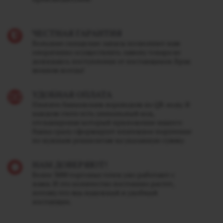
ЧЕСТНАЯ ГАРАНТИЯ
Большие складские запасы позволяют нам
оперативно осуществлять замену товара не
дожидаясь поступления от поставщиков. Брак
меняем всегда!
УДОБНАЯ ОПЛАТА
Платите банковским переводом по QR-коду. В
каждом счете есть уникальный код,
отсканировав который приложение вашего
банка сразу сформирует платежное поручение
по нужным реквизитам на указанную сумму.
НАМ ДОВЕРЯЮТ!
Более 3000 торговых точек уже работают с
нами. И это количество постоянно растет,
потому что мы надежный и удобный
поставщик.