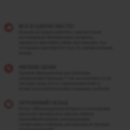
ВСЕ В ОДНОМ МЕСТЕ!
Больше не нужно работать с множеством
поставщиков. Электронные сигареты,
жидкость для вейпа, табак для кальяна - все
это можно приобрести у нас по самым лучшим
ценам.
НИЗКИЕ ЦЕНЫ
Прямая официальная дистрибуция
лидирующих брендов. У нас вы получите ту же
оптовую цену, что и у производителей со
всеми дополнительными скидками за объем.
ОГРОМНЫЙ СКЛАД
Более 1200 квадратных метров со стеллажами
высотой 5 метров под завязку забиты
вкуснейшей жижей, электронными
сигаретами и табаком для кальяна от лучших
производителей!