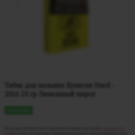
Табак для кальяна Хулиган Hard - 
2016 25 гр Лимонный пирог
В наличии
Если вас интересуют крупнооптовые поставки,
заполните
заявку
для получения индивидуального предложения или