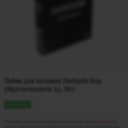
Табак для кальяна Darkside Кор 
(Фрутаталлити А), 30 г
В наличии
Если вас интересуют крупнооптовые поставки,
заполните
заявку
для получения индивидуального предложения или