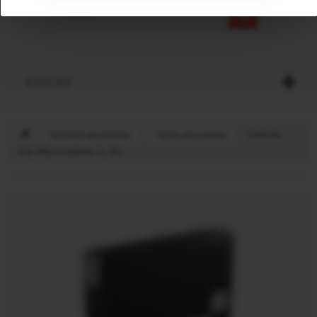
КАТАЛОГ
Табачная продукция
Табак для кальяна
Darkside
Кор (Фрутаталлити А), 30 г