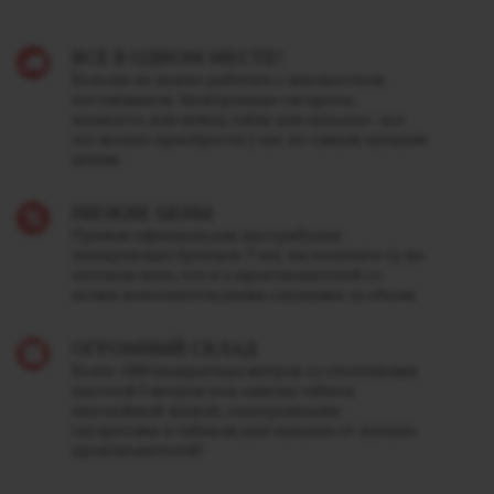
ВСЕ В ОДНОМ МЕСТЕ!
Больше не нужно работать с множеством
поставщиков. Электронные сигареты,
жидкость для вейпа, табак для кальяна - все
это можно приобрести у нас по самым лучшим
ценам.
НИЗКИЕ ЦЕНЫ
Прямая официальная дистрибуция
лидирующих брендов. У нас вы получите ту же
оптовую цену, что и у производителей со
всеми дополнительными скидками за объем.
ОГРОМНЫЙ СКЛАД
Более 1200 квадратных метров со стеллажами
высотой 5 метров под завязку забиты
вкуснейшей жижей, электронными
сигаретами и табаком для кальяна от лучших
производителей!