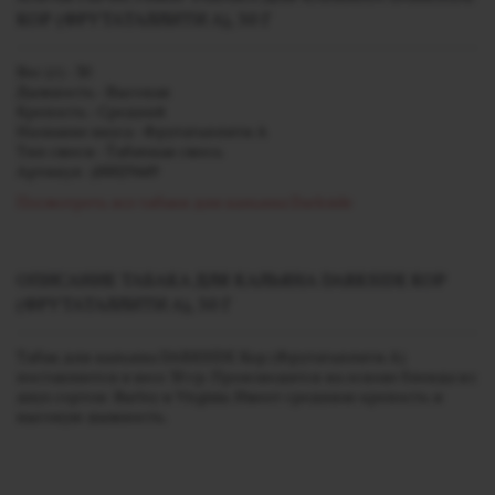
КОР (ФРУТАТАЛЛИТИ А), 30 Г
Вес (г) - 30
Дымность - Высокая
Крепость - Средний
Название вкуса - Фрутаталлити А
Тип смеси - Табачная смесь
Артикул - j00029449
Посмотреть все табаки для кальяна Darkside
ОПИСАНИЕ ТАБАКА ДЛЯ КАЛЬЯНА DARKSIDE КОР
(ФРУТАТАЛЛИТИ А), 30 Г
Табак для кальяна DARKSIDE Кор (Фрутаталлити А)
поставляется в весе 30 гр. Производится на основе бленда из
двух сортов: Burley и Virginia. Имеет среднюю крепость и
высокую дымность.