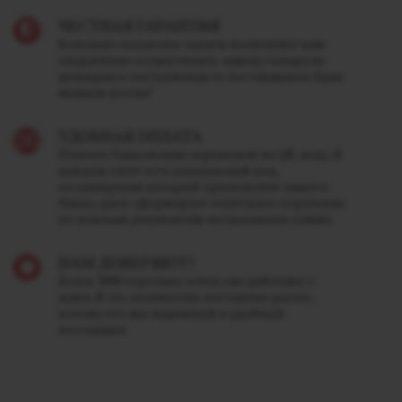
ЧЕСТНАЯ ГАРАНТИЯ
Большие складские запасы позволяют нам
оперативно осуществлять замену товара не
дожидаясь поступления от поставщиков. Брак
меняем всегда!
УДОБНАЯ ОПЛАТА
Платите банковским переводом по QR-коду. В
каждом счете есть уникальный код,
отсканировав который приложение вашего
банка сразу сформирует платежное поручение
по нужным реквизитам на указанную сумму.
НАМ ДОВЕРЯЮТ!
Более 3000 торговых точек уже работают с
нами. И это количество постоянно растет,
потому что мы надежный и удобный
поставщик.