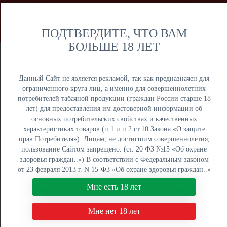
Мы продаем только оптом и не осуществляем розничную
торговлю дистанционным способом. Только оптовая
продажа юридическим лицам и ИП.
ПОДТВЕРДИТЕ, ЧТО ВАМ
БОЛЬШЕ 18 ЛЕТ
Москва
Крупный опт
Данный Сайт не является рекламой, так как предназначен для
ограниченного круга лиц, а именно для совершеннолетних
потребителей табачной продукции (граждан России старше 18
лет) для предоставления им достоверной информации об
основных потребительских свойствах и качественных
ОПТОВЫЙ ПРАЙС
характеристиках товаров (п.1 и п.2 ст.10 Закона «О защите
прав Потребителя»). Лицам, не достигшим совершеннолетия,
Оптовый поставщик электронных сигарет, жидкостей для
пользование Сайтом запрещено. (ст. 20 ФЗ №15 «Об охране
вейпа и табака для кальяна. Быстрая отгрузка, низкие
здоровья граждан..») В соответствии с Федеральным законом
цены, более 5000 наименований в наличии на складах в
от 23 февраля 2013 г. N 15-ФЗ «Об охране здоровья граждан..»
Москве, Екатеринбурге и Краснодаре.
мы не осуществляем дистанционную торговлю табачной и
Мне есть 18 лет
табакосодержащей продукцией. Нажимая кнопку "Мне есть 18
8 (800) 551-34-03
лет", Вы подтверждаете свое совершеннолетие.
Мне нет 18 лет
ПН-ПТ: с 9:00 до 18:00