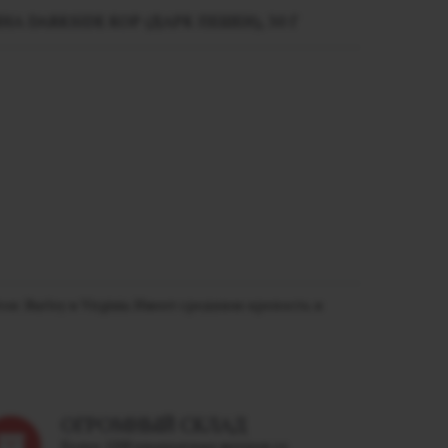
 DARKSIDE КОР (ДАРК ПЕШЕН), 30 Г
в: Burley и Virginia. Имеет среднюю крепость и
ОГРОМНЫЙ СКЛАД
Более 1200 квадратных метров со