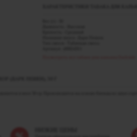
ХАРАКТЕРИСТИКИ ТАБАКА ДЛЯ КАЛЬЯНА
Вес (г) - 30
Дымность - Высокая
Крепость - Средний
Название вкуса - Дарк Пешен
Тип смеси - Табачная смесь
Артикул - j00024351
Посмотреть все табаки для кальяна Darkside
ОР (ДАРК ПЕШЕН), 30 Г
яется в весе 30 гр. Производится на основе бленда из двух сорто
НИЗКИЕ ЦЕНЫ
м
Прямая официальная дистрибуция