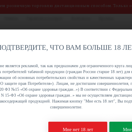
яем розничную торговлю дистанционным способом. Только 
Оплата
Гарантия и возврат
Контакты
Бренды
нных сигарет, жидкостей
8 (800) 551-34-03
на. Быстрая отгрузка,
ПОДТВЕРДИТЕ, ЧТО ВАМ БОЛЬШЕ 18 Л
именований в наличии на
ПН-ПТ: с 9:00 до 18:00
урге и Краснодаре.
е является рекламой, так как предназначен для ограниченного круга лиц
 потребителей табачной продукции (граждан России старше 18 лет) для 
ОПТОМ
ОПТОМ
ОПТОМ
ОПТОМ
ации об основных потребительских свойствах и качественных характери
УКЦИЯ
НАПИТКИ
СЛАДОСТИ
СНЕКИ
а «О защите прав Потребителя»). Лицам, не достигшим совершеннолетия,
 20 ФЗ №15 «Об охране здоровья граждан..») В соответствии с Федеральн
. N 15-ФЗ «Об охране здоровья граждан..» мы не осуществляем дистанц
бакосодержащей продукцией. Нажимая кнопку "Мне есть 18 лет", Вы подт
side Кор (Дарк Пешен), 30 г
совершеннолетие.
Табак для кальяна Da
Мне нет 18 лет
Мне 