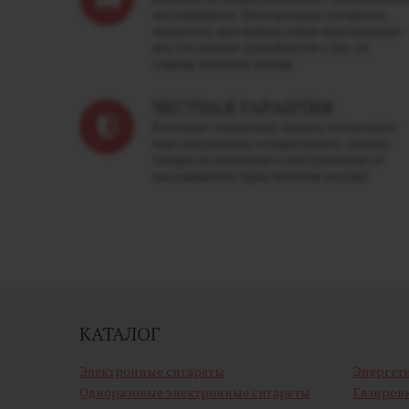
поставщиков. Электронные сигареты,
жидкость для вейпа, табак для кальяна -
все это можно приобрести у нас по
самым лучшим ценам.
ЧЕСТНАЯ ГАРАНТИЯ
Большие складские запасы позволяют
нам оперативно осуществлять замену
товара не дожидаясь поступления от
поставщиков. Брак меняем всегда!
КАТАЛОГ
Электронные сигареты
Энергет
Одноразовые электронные сигареты
Газиров