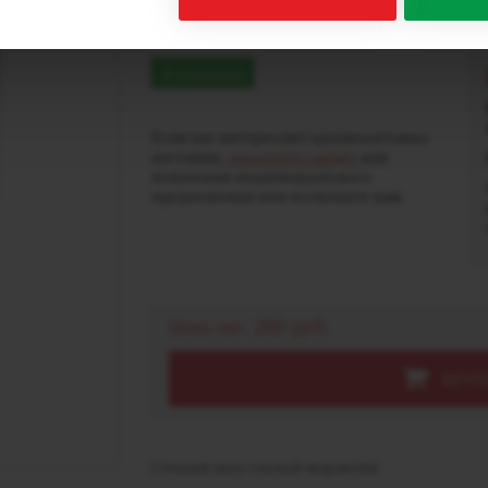
30 г
В наличии
Если вас интересуют крупнооптовые
поставки,
заполните заявку
для
получения индивидуального
предложения или позвоните нам.
260 руб.
Цена опт:
КРУП
Сочный вкус спелой маракуйи