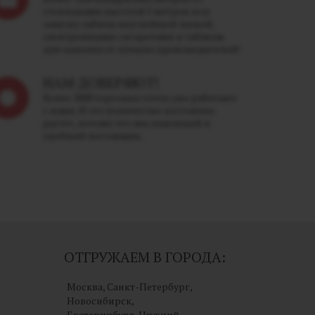
стеллажами высотой 5 метров под
завязку забиты вкуснейшей жижей,
электронными сигаретами и табаком
для кальяна от лучших производителей!
НАМ ДОВЕРЯЮТ!
Более 3000 торговых точек уже работают
с нами. И это количество постоянно
растет, потому что мы надежный и
удобный поставщик.
ОТГРУЖАЕМ В ГОРОДА:
Москва, Санкт-Петербург,
Новосибирск,
Екатеринбург, Нижний