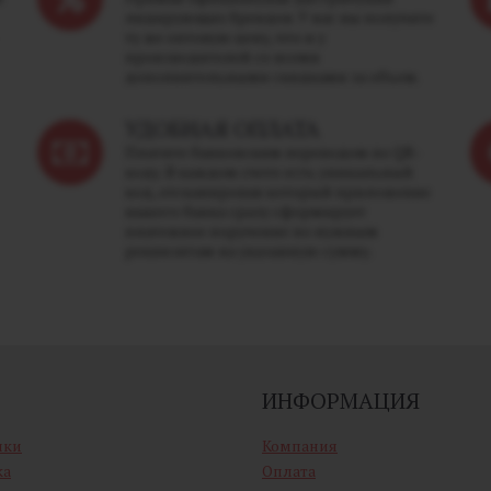
лидирующих брендов. У нас вы получите
ту же оптовую цену, что и у
производителей со всеми
дополнительными скидками за объем.
УДОБНАЯ ОПЛАТА
Платите банковским переводом по QR-
коду. В каждом счете есть уникальный
код, отсканировав который приложение
вашего банка сразу сформирует
платежное поручение по нужным
реквизитам на указанную сумму.
ИНФОРМАЦИЯ
ики
Компания
ка
Оплата