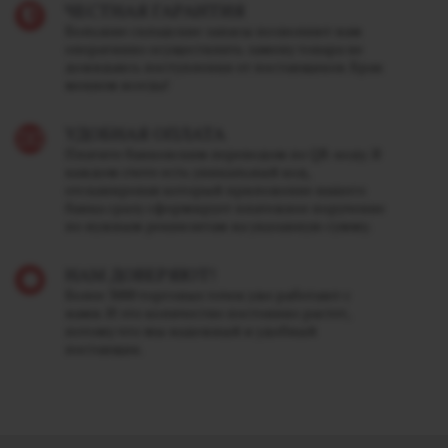
ЧЕСТНАЯ ГАРАНТИЯ
Большие складские запасы позволяют нам
оперативно осуществлять замену товара не
дожидаясь поступления от поставщиков. Брак
меняем всегда!
УДОБНАЯ ОПЛАТА
Платите банковским переводом по QR-коду. В
каждом счете есть уникальный код,
отсканировав который приложение вашего
банка сразу сформирует платежное поручение
по нужным реквизитам на указанную сумму.
НАМ ДОВЕРЯЮТ!
Более 3000 торговых точек уже работают с
нами. И это количество постоянно растет,
потому что мы надежный и удобный
поставщик.