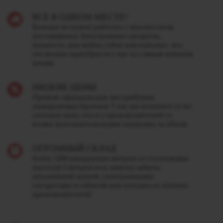
ВСЕ В ОДНОМ МЕСТЕ!
Больше не нужно работать с множеством
поставщиков. Электронные сигареты,
жидкость для вейпа, табак для кальяна - все
это можно приобрести у нас по самым лучшим
ценам.
НИЗКИЕ ЦЕНЫ
Прямая официальная дистрибуция
лидирующих брендов. У нас вы получите ту же
оптовую цену, что и у производителей со
всеми дополнительными скидками за объем.
ОГРОМНЫЙ СКЛАД
Более 1200 квадратных метров со стеллажами
высотой 5 метров под завязку забиты
вкуснейшей жижей, электронными
сигаретами и табаком для кальяна от лучших
производителей!