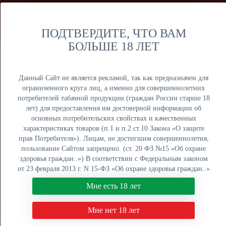
Мы продаем только оптом и не осуществляем розничную
торговлю дистанционным способом. Только оптовая
продажа юридическим лицам и ИП.
ПОДТВЕРДИТЕ, ЧТО ВАМ
БОЛЬШЕ 18 ЛЕТ
Москва
Крупный опт
Данный Сайт не является рекламой, так как предназначен для
ограниченного круга лиц, а именно для совершеннолетних
потребителей табачной продукции (граждан России старше 18
лет) для предоставления им достоверной информации об
основных потребительских свойствах и качественных
ОПТОВЫЙ ПРАЙС
характеристиках товаров (п.1 и п.2 ст.10 Закона «О защите
прав Потребителя»). Лицам, не достигшим совершеннолетия,
Оптовый поставщик электронных сигарет, жидкостей для
пользование Сайтом запрещено. (ст. 20 ФЗ №15 «Об охране
вейпа и табака для кальяна. Быстрая отгрузка, низкие
здоровья граждан..») В соответствии с Федеральным законом
цены, более 5000 наименований в наличии на складах в
от 23 февраля 2013 г. N 15-ФЗ «Об охране здоровья граждан..»
Москве, Екатеринбурге и Краснодаре.
мы не осуществляем дистанционную торговлю табачной и
Мне есть 18 лет
табакосодержащей продукцией. Нажимая кнопку "Мне есть 18
8 (800) 551-34-03
лет", Вы подтверждаете свое совершеннолетие.
Мне нет 18 лет
ПН-ПТ: с 9:00 до 18:00