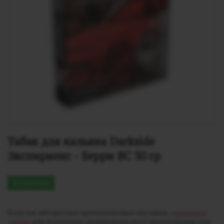
Табак для кальяна Darkside 
Экспириенс - Берри ВС 30 гр
В наличии
Если вас интересуют крупнооптовые поставки,
заполните
заявку
для получения индивидуального предложения или