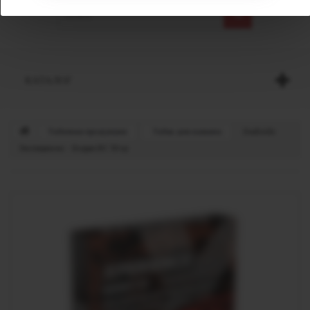
КАТАЛОГ
Табачная продукция
Табак для кальяна
Darkside
Экспириенс - Берри ВС 30 гр