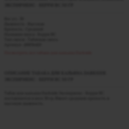
ЭКСПИРИЕНС - БЕРРИ ВС 30 ГР
Вес (г) - 30
Дымность - Высокая
Крепость - Средний
Название вкуса - Берри ВС
Тип смеси - Табачная смесь
Артикул - j00036420
Посмотреть все табаки для кальяна Darkside
ОПИСАНИЕ ТАБАКА ДЛЯ КАЛЬЯНА DARKSIDE
ЭКСПИРИЕНС - БЕРРИ ВС 30 ГР
Табак для кальяна Darkside Экспириенс - Берри ВС
поставляется в весе 30 гр. Имеет среднюю крепость и
высокую дымность.