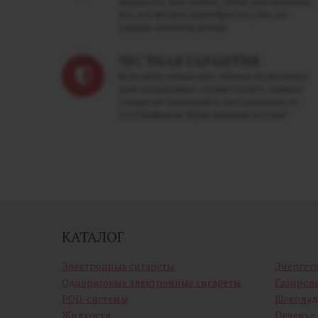
жидкость для вейпа, табак для кальяна -
все это можно приобрести у нас по
самым лучшим ценам.
ЧЕСТНАЯ ГАРАНТИЯ
Большие складские запасы позволяют
нам оперативно осуществлять замену
товара не дожидаясь поступления от
поставщиков. Брак меняем всегда!
КАТАЛОГ
Электронные сигареты
Энергет
Одноразовые электронные сигареты
Газиров
POD-системы
Шоколад
Жидкости
Печенье