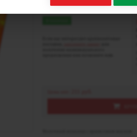
упаковке)
В наличии
Если вас интересуют крупнооптовые
поставки,
заполните заявку
для
получения индивидуального
предложения или позвоните нам.
211 руб.
Цена опт:
КРУП
Молочный шоколад с арахисовым маслом