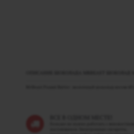
ОПИСАНИЕ ШОКОЛАДА MRBEAST ШОКОЛАД MRB
MrBeast Peanut Butter - молочный шоколад весом 60
ВСЕ В ОДНОМ МЕСТЕ!
Больше не нужно работать с множество
поставщиков. Электронные сигареты,