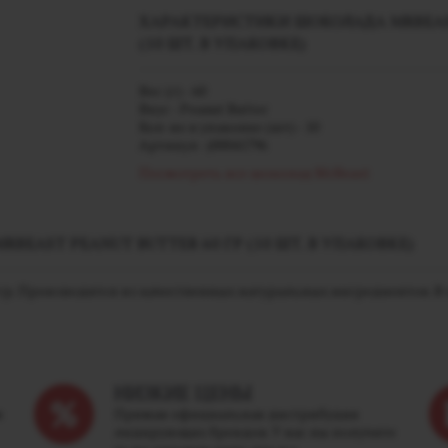
ХАРАКТЕРИСТИКИ ШОКОЛАДА MRBEAST
(10 ШТ. В УПАКОВКЕ)
Вес (г) - 60
Вкус - Peanut Butter
Кол-во в упаковке (шт) - 10
Артикул - j00041796
Посмотреть все шоколад MrBeast
EAST PEANUT BUTTER 60 ГР (10 ШТ. В УПАКОВКЕ)
 гр. Производится из качественных натуральных ингредиентов. В 
НИЗКИЕ ЦЕНЫ
м
Прямая официальная дистрибуция
лидирующих брендов. У нас вы получите