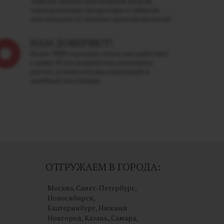
завязку забиты вкуснейшей жижей,
электронными сигаретами и табаком
для кальяна от лучших производителей!
НАМ ДОВЕРЯЮТ!
Более 3000 торговых точек уже работают
с нами. И это количество постоянно
растет, потому что мы надежный и
удобный поставщик.
ОТГРУЖАЕМ В ГОРОДА:
Москва, Санкт-Петербург,
Новосибирск,
Екатеринбург, Нижний
Новгород, Казань, Самара,