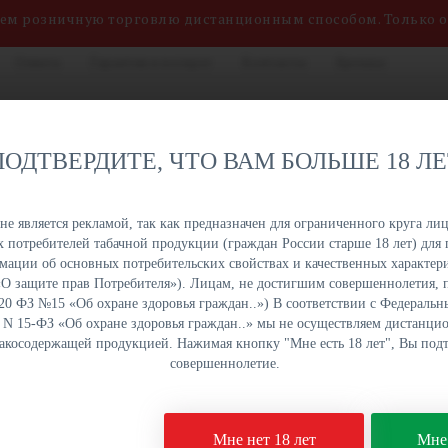
яем розничную торговлю дистанционным способом. Только 
Оплата
Гарантия и возврат
Контакты
Бренды
нных сигарет, жидкостей
8 (800) 551-34-03
на. Быстрая отгрузка,
ПОДТВЕРДИТЕ, ЧТО ВАМ БОЛЬШЕ 18 Л
именований в наличии на
ПН-ПТ: с 9:00 до 18:00
урге и Краснодаре.
е является рекламой, так как предназначен для ограниченного круга лиц
 потребителей табачной продукции (граждан России старше 18 лет) для 
ОПТОМ
ОПТОМ
ОПТОМ
ОПТОМ
ации об основных потребительских свойствах и качественных характери
УКЦИЯ
НАПИТКИ
СЛАДОСТИ
СНЕКИ
а «О защите прав Потребителя»). Лицам, не достигшим совершеннолетия,
 20 ФЗ №15 «Об охране здоровья граждан..») В соответствии с Федеральн
. N 15-ФЗ «Об охране здоровья граждан..» мы не осуществляем дистанц
бакосодержащей продукцией. Нажимая кнопку "Мне есть 18 лет", Вы подт
Butter 60 гр (10 шт. в упаковке)
совершеннолетие.
Шоколад MrBeast Peanu
Мне нет 18 лет
Мне 