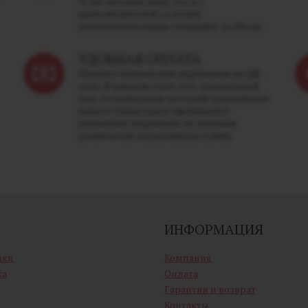
ту же оптовую цену, что и у
производителей со всеми
дополнительными скидками за объем.
УДОБНАЯ ОПЛАТА
Платите банковским переводом по QR-
коду. В каждом счете есть уникальный
код, отсканировав который приложение
вашего банка сразу сформирует
платежное поручение по нужным
реквизитам на указанную сумму.
ИНФОРМАЦИЯ
ики
Компания
ка
Оплата
Гарантия и возврат
Контакты