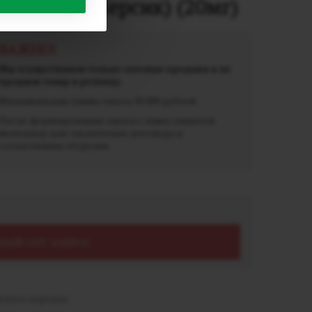
h (Малина Персик) (20мг)
ВАЖНО!
Мы осуществляем только оптовые продажи и не
продаем товар в розницу.
Минимальная сумма заказа 30 000 рублей.
После формирования заказа с вами свяжется
менеджер для заключения договора и
согласования отгрузки.
НЫЙ ОПТ ЗАПРОС
елого персика