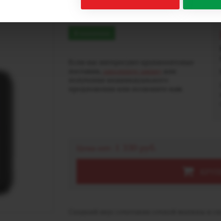
9000 - Raspberry Peac
В наличии
Если вас интересуют крупнооптовые
поставки,
заполните заявку
для
получения индивидуального
предложения или позвоните нам.
1 330 руб.
Цена опт:
КРУП
Сладкий вкус сочетания сочной малины и сп