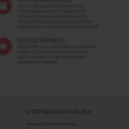
Более 1200 квадратных метров со
стеллажами высотой 5 метров под
завязку забиты вкуснейшей жижей,
электронными сигаретами и табаком
для кальяна от лучших производителей!
НАМ ДОВЕРЯЮТ!
Более 3000 торговых точек уже работают
с нами. И это количество постоянно
растет, потому что мы надежный и
удобный поставщик.
ОТГРУЖАЕМ В ГОРОДА:
Москва, Санкт-Петербург,