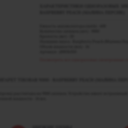
ХАРАКТЕРИСТИКИ ОДНОРАЗОВЫХ ЭЛЕК
RASPBERRY PEACH (МАЛИНА ПЕРСИК)
Емкость аккумулятора (mAh) - 600
Количество затяжек (шт) - 9000
Крепость (мг) - 20
Название вкуса - Raspberry Peach (Малина Пе
Объем жидкости (мл) - 16
Артикул - j00036350
Посмотреть все одноразовые электронные с
РЕТ TIKOBAR 9000 - RASPBERRY PEACH (МАЛИНА ПЕР
Персик) рассчитана на 9000 затяжек. Устройство имеет встроенны
нной жидкости - 16 мл.
НИЗКИЕ ЦЕНЫ