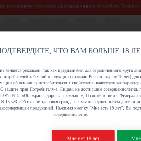
яем розничную торговлю дистанционным способом. Только 
Оплата
Гарантия и возврат
Контакты
Бренды
нных сигарет, жидкостей
8 (800) 551-34-03
на. Быстрая отгрузка,
ПОДТВЕРДИТЕ, ЧТО ВАМ БОЛЬШЕ 18 Л
именований в наличии на
ПН-ПТ: с 9:00 до 18:00
урге и Краснодаре.
е является рекламой, так как предназначен для ограниченного круга лиц
 потребителей табачной продукции (граждан России старше 18 лет) для 
ОПТОМ
ОПТОМ
ОПТОМ
ОПТОМ
ации об основных потребительских свойствах и качественных характери
УКЦИЯ
НАПИТКИ
СЛАДОСТИ
СНЕКИ
а «О защите прав Потребителя»). Лицам, не достигшим совершеннолетия,
 20 ФЗ №15 «Об охране здоровья граждан..») В соответствии с Федеральн
. N 15-ФЗ «Об охране здоровья граждан..» мы не осуществляем дистанц
бакосодержащей продукцией. Нажимая кнопку "Мне есть 18 лет", Вы подт
ые сигареты
Tikobar 9000 - Raspberry Peach (Малина Персик)
совершеннолетие.
Одноразовая электрон
Мне нет 18 лет
Мне 