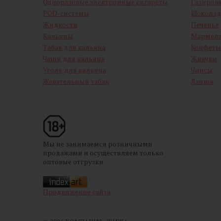
Одноразовые электронные сигареты
Газиров
POD-системы
Шоколад
Жидкости
Печенье
Кальяны
Мармел
Табак для кальяна
Конфеты
Чаши для кальяна
Жвачки
Уголь для кальяна
Чипсы
Жевательный табак
Лапша
Мы не занимаемся розничными
продажами и осуществляем только
оптовые отгрузки
Продвижение сайта