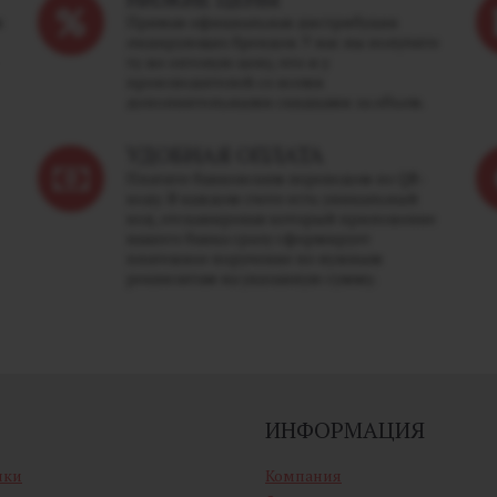
м
Прямая официальная дистрибуция
лидирующих брендов. У нас вы получите
ту же оптовую цену, что и у
производителей со всеми
дополнительными скидками за объем.
УДОБНАЯ ОПЛАТА
Платите банковским переводом по QR-
коду. В каждом счете есть уникальный
код, отсканировав который приложение
вашего банка сразу сформирует
платежное поручение по нужным
реквизитам на указанную сумму.
ИНФОРМАЦИЯ
ики
Компания