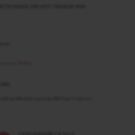
ТРОННЫХ СИГАРЕТ TIKOBAR 9000 -
рсик)
игареты Tikobar
СИК)
й АКБ на
600 mАh и разъём USB Type-C для его
ОГРОМНЫЙ СКЛАД