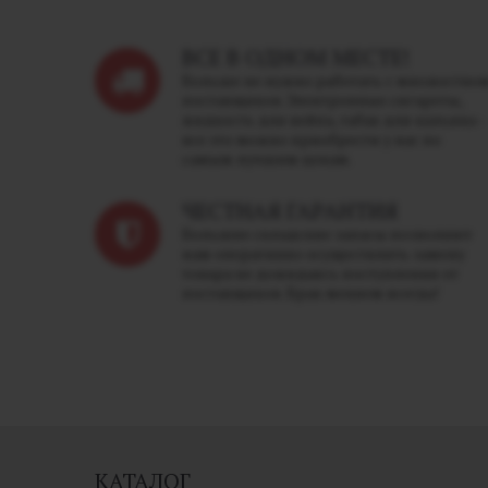
ВСЕ В ОДНОМ МЕСТЕ!
Больше не нужно работать с множество
поставщиков. Электронные сигареты,
жидкость для вейпа, табак для кальяна -
все это можно приобрести у нас по
самым лучшим ценам.
ЧЕСТНАЯ ГАРАНТИЯ
Большие складские запасы позволяют
нам оперативно осуществлять замену
товара не дожидаясь поступления от
поставщиков. Брак меняем всегда!
КАТАЛОГ