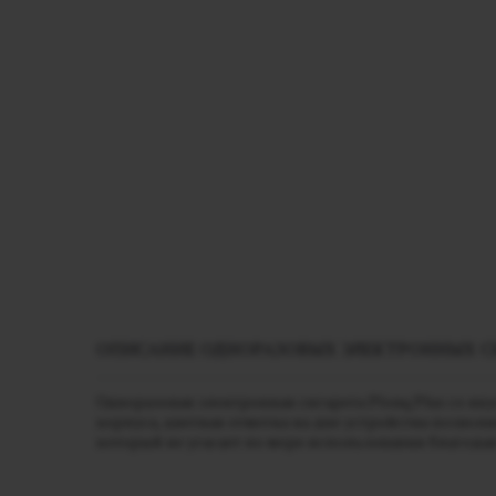
ОПИСАНИЕ ОДНОРАЗОВЫХ ЭЛЕКТРОННЫХ СИ
Одноразовая электронная сигарета Plonq Plus со в
корпуса, цветная отметка на дне устройства позвол
который не угасает по мере использования благо