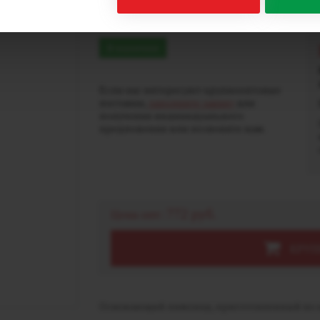
- Лимонад (20мг)
В наличии
Если вас интересуют крупнооптовые
поставки,
заполните заявку
для
получения индивидуального
предложения или позвоните нам.
772 руб.
Цена опт:
КРУП
Освежающий лимонад, приготовленный по к