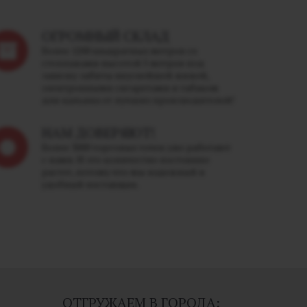
ОГРОМНЫЙ СКЛАД
Более 1200 квадратных метров со
стеллажами высотой 5 метров под
завязку забиты вкуснейшей жижей,
электронными сигаретами и табаком
для кальяна от лучших производителей!
НАМ ДОВЕРЯЮТ!
Более 3000 торговых точек уже работают
с нами. И это количество постоянно
растет, потому что мы надежный и
удобный поставщик.
ОТГРУЖАЕМ В ГОРОДА: