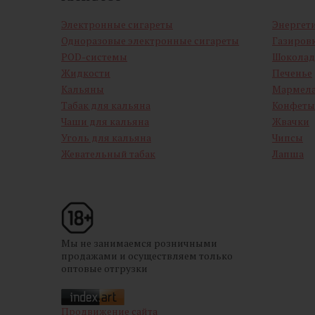
Электронные сигареты
Энергет
Одноразовые электронные сигареты
Газиров
POD-системы
Шоколад
Жидкости
Печенье
Кальяны
Мармел
Табак для кальяна
Конфеты
Чаши для кальяна
Жвачки
Уголь для кальяна
Чипсы
Жевательный табак
Лапша
Мы не занимаемся розничными
продажами и осуществляем только
оптовые отгрузки
Продвижение сайта