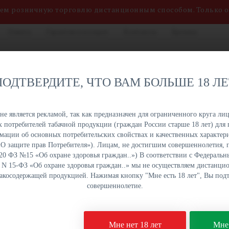
яем розничную торговлю дистанционным способом. Только 
Оплата
Гарантия и возврат
Контакты
Бренды
нных сигарет, жидкостей
8 (800) 551-34-03
на. Быстрая отгрузка,
ПОДТВЕРДИТЕ, ЧТО ВАМ БОЛЬШЕ 18 Л
именований в наличии на
ПН-ПТ: с 9:00 до 18:00
урге и Краснодаре.
е является рекламой, так как предназначен для ограниченного круга лиц
 потребителей табачной продукции (граждан России старше 18 лет) для 
ОПТОМ
ОПТОМ
ОПТОМ
ОПТОМ
ации об основных потребительских свойствах и качественных характери
УКЦИЯ
НАПИТКИ
СЛАДОСТИ
СНЕКИ
а «О защите прав Потребителя»). Лицам, не достигшим совершеннолетия,
 20 ФЗ №15 «Об охране здоровья граждан..») В соответствии с Федеральн
. N 15-ФЗ «Об охране здоровья граждан..» мы не осуществляем дистанц
бакосодержащей продукцией. Нажимая кнопку "Мне есть 18 лет", Вы подт
ые сигареты
PLONQ Plus - Лимонад
совершеннолетие.
Одноразовая электрон
Мне нет 18 лет
Мне 