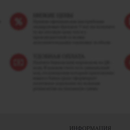
НИЗКИЕ ЦЕНЫ
м
Прямая официальная дистрибуция
лидирующих брендов. У нас вы получите
ту же оптовую цену, что и у
производителей со всеми
дополнительными скидками за объем.
УДОБНАЯ ОПЛАТА
Платите банковским переводом по QR-
коду. В каждом счете есть уникальный
код, отсканировав который приложение
вашего банка сразу сформирует
платежное поручение по нужным
реквизитам на указанную сумму.
ИНФОРМАЦИЯ