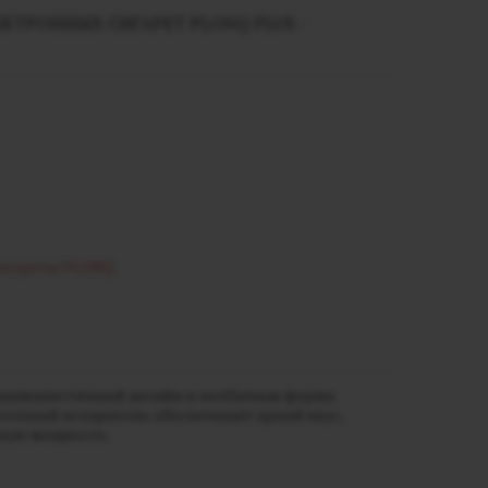
КТРОННЫХ СИГАРЕТ PLONQ PLUS -
сигареты PLONQ
т минималистичный дизайн и необычная форма
сеточный испаритель обеспечивает яркий вкус,
ную мощность.