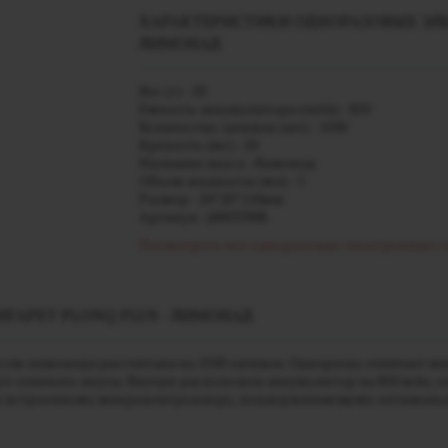
ХАРАКТЕРИСТИКИ ОДНОРАЗОВЫХ ЭЛЕ
ЛИМОНАД
Вес (г) - 20
Емкость аккумулятора (mAh) - 850
Количество затяжек (шт) - 1500
Крепость (мг) - 20
Название вкуса - Лимонад
Объем жидкости (мл) - 5
Размер - 20*20*110мм
Артикул - j00033908
Посмотреть все одноразовые электронные 
ГАРЕТ PLONQ PLUS - ЛИМОНАД
кусом лимонада рассчитана на 1500 затяжек. Одноразку отличае
яет отличать вкусы. Внутри расположен аккумулятор на 850 мАч, 
дая встроенному микроконтроллеру, поддерживающему оптималь