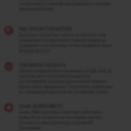
сигаретами и табаком для кальяна от лучших
производителей!
ЧЕСТНАЯ ГАРАНТИЯ
Большие складские запасы позволяют нам
оперативно осуществлять замену товара не
дожидаясь поступления от поставщиков. Брак
меняем всегда!
УДОБНАЯ ОПЛАТА
Платите банковским переводом по QR-коду. В
каждом счете есть уникальный код,
отсканировав который приложение вашего
банка сразу сформирует платежное поручение
по нужным реквизитам на указанную сумму.
НАМ ДОВЕРЯЮТ!
Более 3000 торговых точек уже работают с
нами. И это количество постоянно растет,
потому что мы надежный и удобный
поставщик.