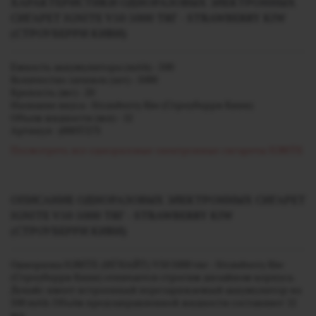
ХАРАКТЕРИСТИКИ ОДНОРАЗОВЫХ ЭЛЕКТРОННЫХ
СИГАРЕТ IGNITE V50 5000 ТЯГ - STRAWBERRY KIW
(СТРОУБЕРРИ КИВИ)
Емкость аккумулятора (mAh) - 500
Количество затяжек (шт) - 5000
Крепость (мг) - 20
Название вкуса - Strawberry Kiw (Строуберри Киви)
Объем жидкости (мл) - 12
Артикул - j00037275
Посмотреть все одноразовые электронные сигареты IGNITE
ОПИСАНИЕ ОДНОРАЗОВЫХ ЭЛЕКТРОННЫХ СИГАРЕТ
IGNITE V50 5000 ТЯГ - STRAWBERRY KIW
(СТРОУБЕРРИ КИВИ)
Одноразка IGNITE (ИГНАЙТ) V50 5000 тяг - Strawberry Kiw
(Строуберри Киви) отличается строгим дизайном корпуса.
Девайс имеет встроенный перезаряжаемый аккумулятор на
500 mAh. Объём предзаправленной жидкости составляет 12
мл.