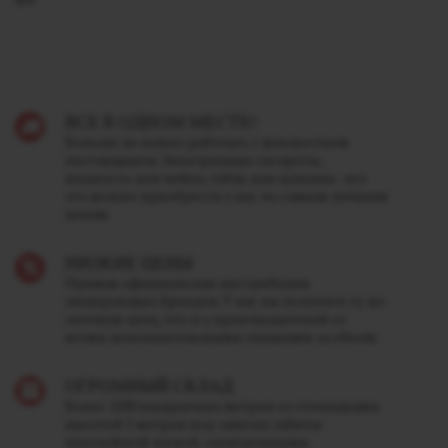
ВСЕ В ОДНОМ МЕСТЕ!
Больше не нужно работать с множеством
поставщиков. Электронные сигареты,
жидкость для вейпа, табак для кальяна - все
это можно приобрести у нас по самым лучшим
ценам.
НИЗКИЕ ЦЕНЫ
Прямая официальная дистрибуция
лидирующих брендов. У нас вы получите ту же
оптовую цену, что и у производителей со
всеми дополнительными скидками за объем.
ОГРОМНЫЙ СКЛАД
Более 1200 квадратных метров со стеллажами
высотой 5 метров под завязку забиты
вкуснейшей жижей, электронными