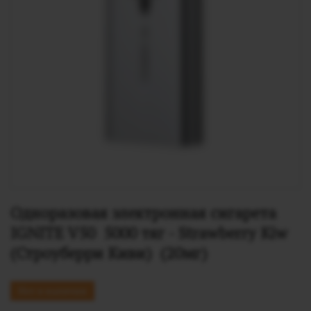
Одноразовая электронная сигарета 
IGNITE V50  5000 тяг - Strawberry Kiw 
(Строуберри Киви)  (20мг)
Нет в наличии