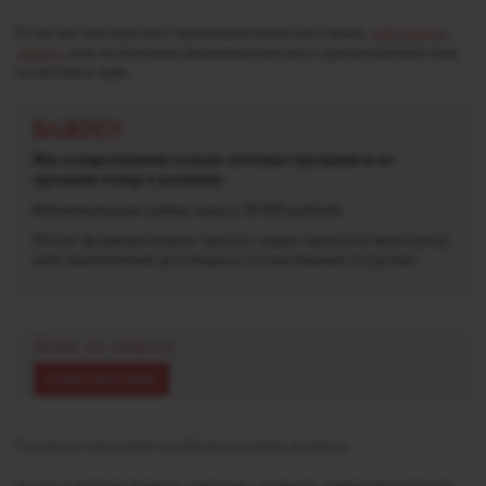
Если вас интересуют крупнооптовые поставки,
заполните
заявку
для получения индивидуального предложения или
позвоните нам.
ВАЖНО!
Мы осуществляем только оптовые продажи и не
продаем товар в розницу.
Минимальная сумма заказа 30 000 рублей.
После формирования заказа с вами свяжется менеджер
для заключения договора и согласования отгрузки.
Цена: по запросу
ЗАПРОСИТЬ ЦЕНУ
Сладкое сочетание клубники и киви во вкусе