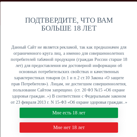
Мы продаем только оптом и не осуществляем розничную
торговлю дистанционным способом. Только оптовая
продажа юридическим лицам и ИП.
ПОДТВЕРДИТЕ, ЧТО ВАМ
БОЛЬШЕ 18 ЛЕТ
Москва
Крупный опт
Данный Сайт не является рекламой, так как предназначен для
ограниченного круга лиц, а именно для совершеннолетних
потребителей табачной продукции (граждан России старше 18
лет) для предоставления им достоверной информации об
основных потребительских свойствах и качественных
ОПТОВЫЙ ПРАЙС
характеристиках товаров (п.1 и п.2 ст.10 Закона «О защите
прав Потребителя»). Лицам, не достигшим совершеннолетия,
Оптовый поставщик электронных сигарет, жидкостей для
пользование Сайтом запрещено. (ст. 20 ФЗ №15 «Об охране
вейпа и табака для кальяна. Быстрая отгрузка, низкие
здоровья граждан..») В соответствии с Федеральным законом
цены, более 5000 наименований в наличии на складах в
от 23 февраля 2013 г. N 15-ФЗ «Об охране здоровья граждан..»
Москве, Екатеринбурге и Краснодаре.
мы не осуществляем дистанционную торговлю табачной и
Мне есть 18 лет
табакосодержащей продукцией. Нажимая кнопку "Мне есть 18
8 (800) 551-34-03
лет", Вы подтверждаете свое совершеннолетие.
Мне нет 18 лет
ПН-ПТ: с 9:00 до 18:00