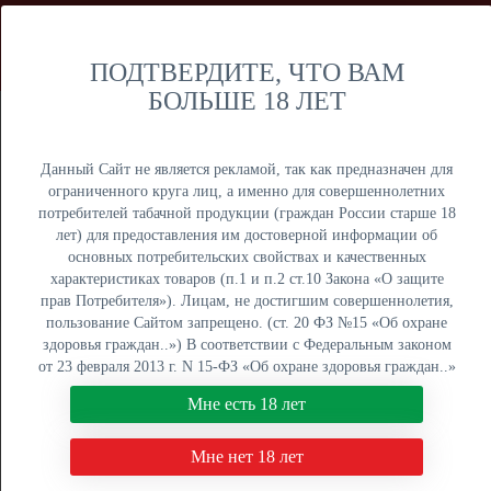
Мы продаем только оптом и не осуществляем розничную
торговлю дистанционным способом. Только оптовая
продажа юридическим лицам и ИП.
ПОДТВЕРДИТЕ, ЧТО ВАМ
БОЛЬШЕ 18 ЛЕТ
Москва
Крупный опт
Данный Сайт не является рекламой, так как предназначен для
ограниченного круга лиц, а именно для совершеннолетних
потребителей табачной продукции (граждан России старше 18
лет) для предоставления им достоверной информации об
основных потребительских свойствах и качественных
ОПТОВЫЙ ПРАЙС
характеристиках товаров (п.1 и п.2 ст.10 Закона «О защите
прав Потребителя»). Лицам, не достигшим совершеннолетия,
Оптовый поставщик электронных сигарет, жидкостей для
пользование Сайтом запрещено. (ст. 20 ФЗ №15 «Об охране
вейпа и табака для кальяна. Быстрая отгрузка, низкие
здоровья граждан..») В соответствии с Федеральным законом
цены, более 5000 наименований в наличии на складах в
от 23 февраля 2013 г. N 15-ФЗ «Об охране здоровья граждан..»
Москве, Екатеринбурге и Краснодаре.
мы не осуществляем дистанционную торговлю табачной и
Мне есть 18 лет
табакосодержащей продукцией. Нажимая кнопку "Мне есть 18
8 (800) 551-34-03
лет", Вы подтверждаете свое совершеннолетие.
Мне нет 18 лет
ПН-ПТ: с 9:00 до 18:00