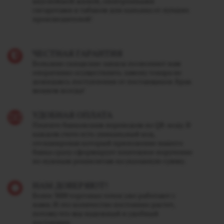
вкуснейшей жижей, электронными
сигаретами и табаком для кальяна от лучших
производителей!
ЧЕСТНАЯ ГАРАНТИЯ
Большие складские запасы позволяют нам
оперативно осуществлять замену товара не
дожидаясь поступления от поставщиков. Брак
меняем всегда!
УДОБНАЯ ОПЛАТА
Платите банковским переводом по QR-коду. В
каждом счете есть уникальный код,
отсканировав который приложение вашего
банка сразу сформирует платежное поручение
по нужным реквизитам на указанную сумму.
НАМ ДОВЕРЯЮТ!
Более 3000 торговых точек уже работают с
нами. И это количество постоянно растет,
потому что мы надежный и удобный
поставщик.