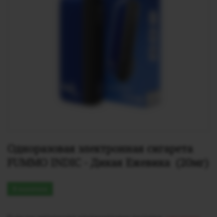
Одноразовая электронная сигарета 
FUMMO INDIC - Дикая Ежевика  (20мг)
В наличии