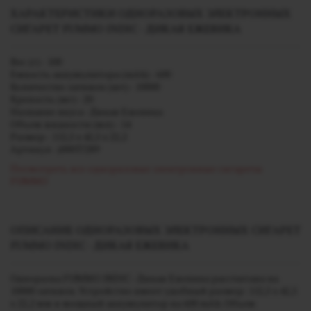
ХАРАКТЕРИСТИКИ ОДНОРАЗОВЫХ ЭЛЕКТРОННЫХ
СИГАРЕТ FUMMO INDIC - ДИКАЯ ЕЖЕВИКА
Вес (г) - 100
Емкость аккумулятора (mAh) - 600
Количество затяжек (шт) - 10000
Крепость (мг) - 20
Название вкуса - Дикая Ежевика
Объем жидкости (мл) - 14
Размер - 112,5 х 42,5 х 22,2
Артикул - j00037289
Посмотреть все одноразовые электронные сигареты
FUMMO
ОПИСАНИЕ ОДНОРАЗОВЫХ ЭЛЕКТРОННЫХ СИГАРЕТ
FUMMO INDIC - ДИКАЯ ЕЖЕВИКА
Одноразка FUMMO INDIC - Дикая Ежевика рассчитана на
10000 затяжек. Устройство имеет удобный размер: 112,5 х 42,5
х 22,2 мм и мощный аккумулятор на 600 mAh.
Объем