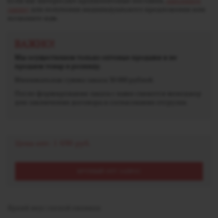
Если вас интересуют крупнооптовые поставки,
заполните
заявку
для получения индивидуального предложения или
позвоните нам.
ВАЖНО!
Мы осуществляем только оптовые продажи и не
продаем товар в розницу.
Минимальная сумма заказа 30 000 рублей.
После формирования заказа с вами свяжется менеджер
для заключения договора и согласования отгрузки.
Цена опт:
1 690 руб.
КРУПНЫЙ ОПТ ЗАПРОС
Яркий вкус спелой ежевики