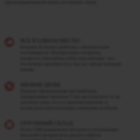
предзаправленной жижи составляет 14 мл.
ВСЕ В ОДНОМ МЕСТЕ!
Больше не нужно работать с множеством
поставщиков. Электронные сигареты,
жидкость для вейпа, табак для кальяна - все
это можно приобрести у нас по самым лучшим
ценам.
НИЗКИЕ ЦЕНЫ
Прямая официальная дистрибуция
лидирующих брендов. У нас вы получите ту же
оптовую цену, что и у производителей со
всеми дополнительными скидками за объем.
ОГРОМНЫЙ СКЛАД
Более 1200 квадратных метров со стеллажами
высотой 5 метров под завязку забиты