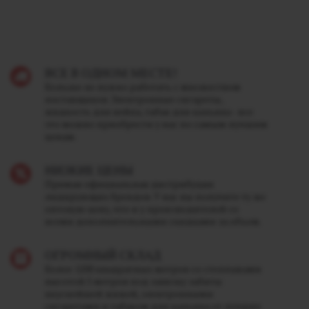
ВСЕ В ОДНОМ МЕСТЕ!
Больше не нужно работать с множеством
поставщиков. Электронные сигареты,
жидкость для вейпа, табак для кальяна - все
это можно приобрести у нас по самым лучшим
ценам.
НИЗКИЕ ЦЕНЫ
Прямая официальная дистрибуция
лидирующих брендов. У нас вы получите ту же
оптовую цену, что и у производителей со
всеми дополнительными скидками за объем.
ОГРОМНЫЙ СКЛАД
Более 1200 квадратных метров со стеллажами
высотой 5 метров под завязку забиты
вкуснейшей жижей, электронными
сигаретами и табаком для кальяна от лучших