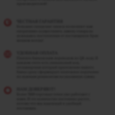
производителей!
ЧЕСТНАЯ ГАРАНТИЯ
Большие складские запасы позволяют нам
оперативно осуществлять замену товара не
дожидаясь поступления от поставщиков. Брак
меняем всегда!
УДОБНАЯ ОПЛАТА
Платите банковским переводом по QR-коду. В
каждом счете есть уникальный код,
отсканировав который приложение вашего
банка сразу сформирует платежное поручение
по нужным реквизитам на указанную сумму.
НАМ ДОВЕРЯЮТ!
Более 3000 торговых точек уже работают с
нами. И это количество постоянно растет,
потому что мы надежный и удобный
поставщик.