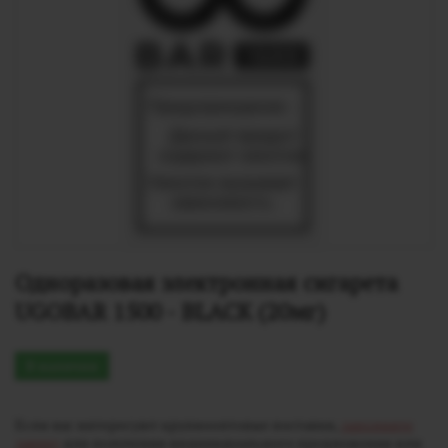
Одноразовая электронная сигарета 
UGOBAR 1500 - BLACK (20мг)
В наличии
Если вас интересуют крупнооптовые поставки,
заполните
заявку
для получения индивидуального предложения или