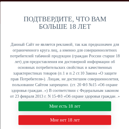
Мы продаем только оптом и не осуществляем розничную
торговлю дистанционным способом. Только оптовая
продажа юридическим лицам и ИП.
ПОДТВЕРДИТЕ, ЧТО ВАМ
БОЛЬШЕ 18 ЛЕТ
Москва
Крупный опт
Данный Сайт не является рекламой, так как предназначен для
ограниченного круга лиц, а именно для совершеннолетних
потребителей табачной продукции (граждан России старше 18
лет) для предоставления им достоверной информации об
основных потребительских свойствах и качественных
ОПТОВЫЙ ПРАЙС
характеристиках товаров (п.1 и п.2 ст.10 Закона «О защите
прав Потребителя»). Лицам, не достигшим совершеннолетия,
Оптовый поставщик электронных сигарет, жидкостей для
пользование Сайтом запрещено. (ст. 20 ФЗ №15 «Об охране
вейпа и табака для кальяна. Быстрая отгрузка, низкие
здоровья граждан..») В соответствии с Федеральным законом
цены, более 5000 наименований в наличии на складах в
от 23 февраля 2013 г. N 15-ФЗ «Об охране здоровья граждан..»
Москве, Екатеринбурге и Краснодаре.
мы не осуществляем дистанционную торговлю табачной и
Мне есть 18 лет
табакосодержащей продукцией. Нажимая кнопку "Мне есть 18
8 (800) 551-34-03
лет", Вы подтверждаете свое совершеннолетие.
Мне нет 18 лет
ПН-ПТ: с 9:00 до 18:00