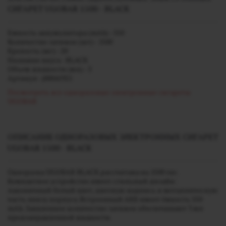
СИГАРЕТ UGOBAR 1500 - BLACK
Емкость аккумулятора (mAh) - 550
Количество затяжек (шт) - 1500
Крепость (мг) - 20
Название вкуса - BLACK
Объем жидкости (мл) - 3
Артикул - j00041921
Посмотреть все одноразовые электронные сигареты
UGOBAR
ОПИСАНИЕ ОДНОРАЗОВЫХ ЭЛЕКТРОННЫХ СИГАРЕТ
UGOBAR 1500 - BLACK
Одноразка UGOBAR BLACK рассчитана на 1500 тяг.
Компактное устройство имеет стильный дизайн:
лаконичный белый цвет, цветную надпись и металлическую
часть внизу корпуса. Встроенный АКБ имеет ёмкость 550
mAh. Заявленное количество затяжек обеспечивают 3 мл
предзаправленной жидкости.