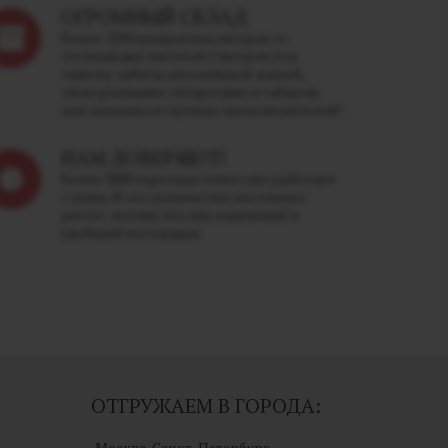
ОГРОМНЫЙ СКЛАД
Более 1200 квадратных метров со
стеллажами высотой 5 метров под
завязку забиты вкуснейшей жижей,
электронными сигаретами и табаком
для кальяна от лучших производителей!
НАМ ДОВЕРЯЮТ!
Более 3000 торговых точек уже работают
с нами. И это количество постоянно
растет, потому что мы надежный и
удобный поставщик.
ОТГРУЖАЕМ В ГОРОДА:
Москва, Санкт-Петербург,