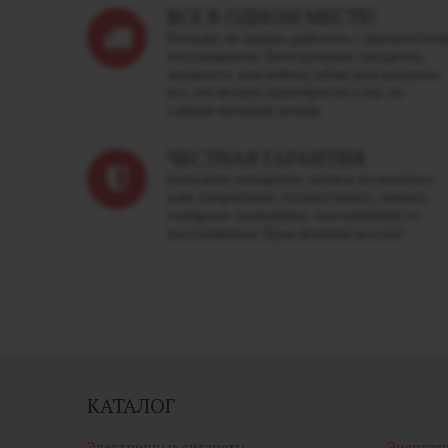
ВСЕ В ОДНОМ МЕСТЕ!
Больше не нужно работать с множество
поставщиков. Электронные сигареты,
жидкость для вейпа, табак для кальяна -
все это можно приобрести у нас по
самым лучшим ценам.
ЧЕСТНАЯ ГАРАНТИЯ
Большие складские запасы позволяют
нам оперативно осуществлять замену
товара не дожидаясь поступления от
поставщиков. Брак меняем всегда!
КАТАЛОГ
Электронные сигареты
Энергет