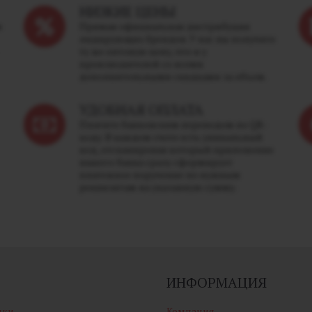
НИЗКИЕ ЦЕНЫ
м
Прямая официальная дистрибуция
лидирующих брендов. У нас вы получите
ту же оптовую цену, что и у
производителей со всеми
дополнительными скидками за объем.
УДОБНАЯ ОПЛАТА
Платите банковским переводом по QR-
коду. В каждом счете есть уникальный
код, отсканировав который приложение
вашего банка сразу сформирует
платежное поручение по нужным
реквизитам на указанную сумму.
ИНФОРМАЦИЯ
ики
Компания