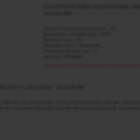
ХАРАКТЕРИСТИКИ ОДНОРАЗОВЫХ ЭЛЕ
МАРАКУЙЯ
Емкость аккумулятора (mAh) - 650
Количество затяжек (шт) - 12000
Крепость (мг) - 20
Название вкуса - Маракуйя
Объем жидкости (мл) - 15
Артикул - j00038847
Посмотреть все одноразовые электронные 
ГАРЕТ PLONQ ULTRA - МАРАКУЙЯ
2000 тяг, что обеспечивет 15 мл жидкости в баке. Девайс имеет
что позволяет держать устройство всегда под рукой, дополняя 