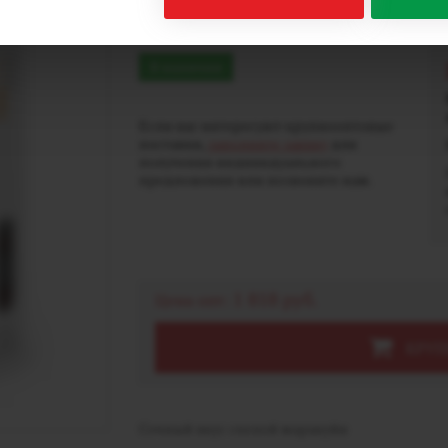
ULTRA - МАРАКУЙЯ (
В наличии
Если вас интересуют крупнооптовые
поставки,
заполните заявку
для
получения индивидуального
предложения или позвоните нам.
1 818 руб.
Цена опт:
КРУП
Сочный вкус спелой маракуйи