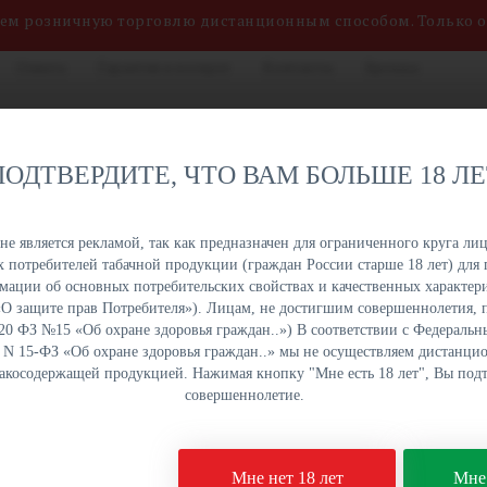
яем розничную торговлю дистанционным способом. Только 
Оплата
Гарантия и возврат
Контакты
Бренды
нных сигарет, жидкостей
8 (800) 551-34-03
на. Быстрая отгрузка,
ПОДТВЕРДИТЕ, ЧТО ВАМ БОЛЬШЕ 18 Л
именований в наличии на
ПН-ПТ: с 9:00 до 18:00
урге и Краснодаре.
е является рекламой, так как предназначен для ограниченного круга лиц
 потребителей табачной продукции (граждан России старше 18 лет) для 
ОПТОМ
ОПТОМ
ОПТОМ
ОПТОМ
ации об основных потребительских свойствах и качественных характери
УКЦИЯ
НАПИТКИ
СЛАДОСТИ
СНЕКИ
а «О защите прав Потребителя»). Лицам, не достигшим совершеннолетия,
 20 ФЗ №15 «Об охране здоровья граждан..») В соответствии с Федеральн
. N 15-ФЗ «Об охране здоровья граждан..» мы не осуществляем дистанц
бакосодержащей продукцией. Нажимая кнопку "Мне есть 18 лет", Вы подт
ые сигареты
PLONQ ULTRA - МАРАКУЙЯ
совершеннолетие.
Одноразовая электро
Мне нет 18 лет
Мне 