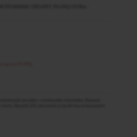
КТРОННЫХ СИГАРЕТ PLONQ ULTRA -
сигареты PLONQ
 утончённый дизайн с плавными линиями.
Данная
стиль. Яркий LED дисплей устройства показывает