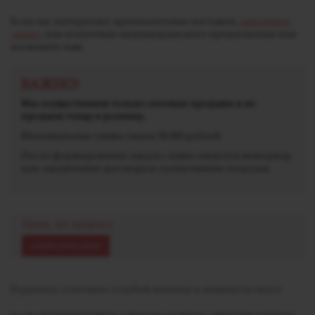
Если вас интересуют крупнооптовые поставки,
заполните
заявку
для получения индивидуального предложения или
позвоните нам.
ВАЖНО!
Мы осуществляем только оптовые продажи и не
продаем товар в розницу.
Минимальная сумма заказа 30 000 рублей.
После формирования заказа с вами свяжется менеджер
для заключения договора и согласования отгрузки.
Цена: по запросу
ЗАПРОСИТЬ ЦЕНУ
Взрывное сочетание голубой малины и лимона во вкусе