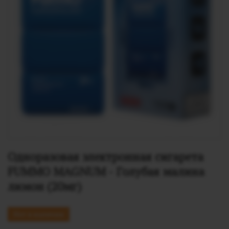
Одноразовая электронная сигарета 
FUMMO MAGNUM - Голубая малина 
лимон (20мг)
Нет в наличии