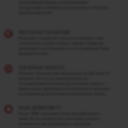
вкуснейшей жижей, электронными
сигаретами и табаком для кальяна от лучших
производителей!
ЧЕСТНАЯ ГАРАНТИЯ
Большие складские запасы позволяют нам
оперативно осуществлять замену товара не
дожидаясь поступления от поставщиков. Брак
меняем всегда!
УДОБНАЯ ОПЛАТА
Платите банковским переводом по QR-коду. В
каждом счете есть уникальный код,
отсканировав который приложение вашего
банка сразу сформирует платежное поручение
по нужным реквизитам на указанную сумму.
НАМ ДОВЕРЯЮТ!
Более 3000 торговых точек уже работают с
нами. И это количество постоянно растет,
потому что мы надежный и удобный