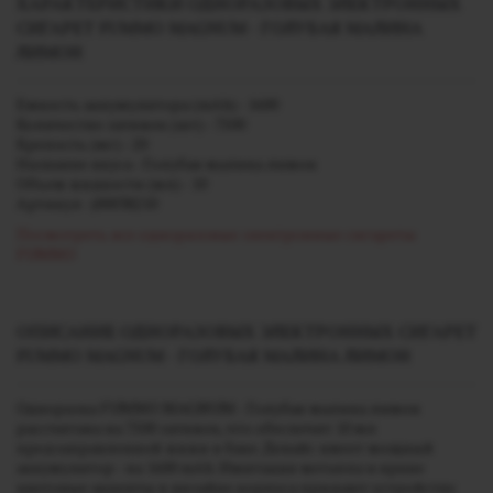
ХАРАКТЕРИСТИКИ ОДНОРАЗОВЫХ ЭЛЕКТРОННЫХ
СИГАРЕТ FUMMO MAGNUM - ГОЛУБАЯ МАЛИНА
ЛИМОН
Емкость аккумулятора (mAh) - 1600
Количество затяжек (шт) - 7500
Крепость (мг) - 20
Название вкуса - Голубая малина лимон
Объем жидкости (мл) - 10
Артикул - j00038210
Посмотреть все одноразовые электронные сигареты
FUMMO
ОПИСАНИЕ ОДНОРАЗОВЫХ ЭЛЕКТРОННЫХ СИГАРЕТ
FUMMO MAGNUM - ГОЛУБАЯ МАЛИНА ЛИМОН
Одноразка FUMMO MAGNUM - Голубая малина лимон
рассчитана на 7500 затяжек, что обеспечит 10 мл
предзаправленной жижи в баке. Девайс имеет мощный
аккумулятор - на 1600 mAh. Имитация металла и яркие
цветовые акценты в дизайне корпуса придают устройству