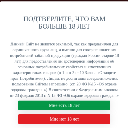
Мы продаем только оптом и не осуществляем розничную
торговлю дистанционным способом. Только оптовая
продажа юридическим лицам и ИП.
ПОДТВЕРДИТЕ, ЧТО ВАМ
БОЛЬШЕ 18 ЛЕТ
Москва
Крупный опт
Данный Сайт не является рекламой, так как предназначен для
ограниченного круга лиц, а именно для совершеннолетних
потребителей табачной продукции (граждан России старше 18
лет) для предоставления им достоверной информации об
основных потребительских свойствах и качественных
ОПТОВЫЙ ПРАЙС
характеристиках товаров (п.1 и п.2 ст.10 Закона «О защите
прав Потребителя»). Лицам, не достигшим совершеннолетия,
Оптовый поставщик электронных сигарет, жидкостей для
пользование Сайтом запрещено. (ст. 20 ФЗ №15 «Об охране
вейпа и табака для кальяна. Быстрая отгрузка, низкие
здоровья граждан..») В соответствии с Федеральным законом
цены, более 5000 наименований в наличии на складах в
от 23 февраля 2013 г. N 15-ФЗ «Об охране здоровья граждан..»
Москве, Екатеринбурге и Краснодаре.
мы не осуществляем дистанционную торговлю табачной и
Мне есть 18 лет
табакосодержащей продукцией. Нажимая кнопку "Мне есть 18
8 (800) 551-34-03
лет", Вы подтверждаете свое совершеннолетие.
Мне нет 18 лет
ПН-ПТ: с 9:00 до 18:00