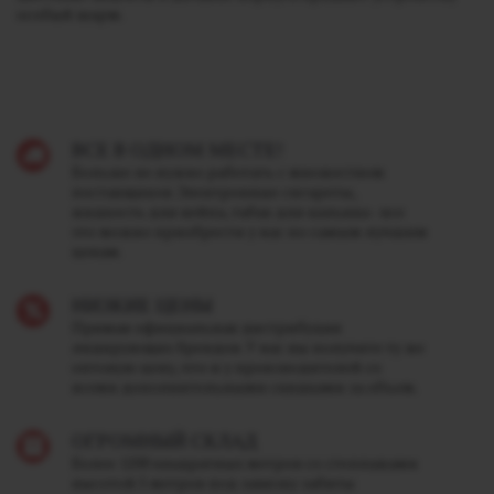
особый шарм.
ВСЕ В ОДНОМ МЕСТЕ!
Больше не нужно работать с множеством
поставщиков. Электронные сигареты,
жидкость для вейпа, табак для кальяна - все
это можно приобрести у нас по самым лучшим
ценам.
НИЗКИЕ ЦЕНЫ
Прямая официальная дистрибуция
лидирующих брендов. У нас вы получите ту же
оптовую цену, что и у производителей со
всеми дополнительными скидками за объем.
ОГРОМНЫЙ СКЛАД
Более 1200 квадратных метров со стеллажами
высотой 5 метров под завязку забиты