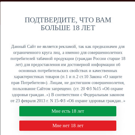
Мы продаем только оптом и не осуществляем розничную
торговлю дистанционным способом. Только оптовая
продажа юридическим лицам и ИП.
ПОДТВЕРДИТЕ, ЧТО ВАМ
БОЛЬШЕ 18 ЛЕТ
Москва
Крупный опт
Данный Сайт не является рекламой, так как предназначен для
ограниченного круга лиц, а именно для совершеннолетних
потребителей табачной продукции (граждан России старше 18
лет) для предоставления им достоверной информации об
основных потребительских свойствах и качественных
ОПТОВЫЙ ПРАЙС
характеристиках товаров (п.1 и п.2 ст.10 Закона «О защите
прав Потребителя»). Лицам, не достигшим совершеннолетия,
Оптовый поставщик электронных сигарет, жидкостей для
пользование Сайтом запрещено. (ст. 20 ФЗ №15 «Об охране
вейпа и табака для кальяна. Быстрая отгрузка, низкие
здоровья граждан..») В соответствии с Федеральным законом
цены, более 5000 наименований в наличии на складах в
от 23 февраля 2013 г. N 15-ФЗ «Об охране здоровья граждан..»
Москве, Екатеринбурге и Краснодаре.
мы не осуществляем дистанционную торговлю табачной и
Мне есть 18 лет
табакосодержащей продукцией. Нажимая кнопку "Мне есть 18
8 (800) 551-34-03
лет", Вы подтверждаете свое совершеннолетие.
Мне нет 18 лет
ПН-ПТ: с 9:00 до 18:00