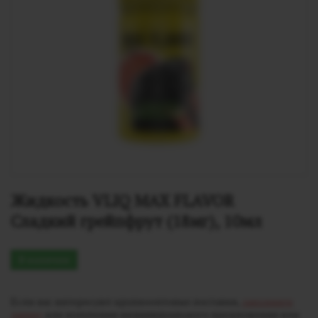
Жидкость VLIQ MAX FLAVOR 
Сладкий грейпфрут (18мг), 10мл
В наличии
Если вас интересуют крупнооптовые поставки,
заполните
заявку
для получения индивидуального предложения или