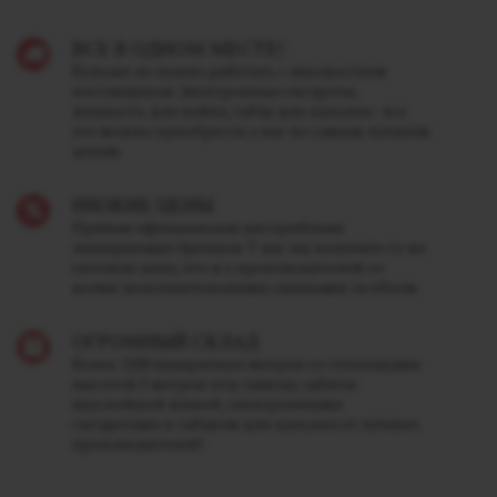
ВСЕ В ОДНОМ МЕСТЕ!
Больше не нужно работать с множеством
поставщиков. Электронные сигареты,
жидкость для вейпа, табак для кальяна - все
это можно приобрести у нас по самым лучшим
ценам.
НИЗКИЕ ЦЕНЫ
Прямая официальная дистрибуция
лидирующих брендов. У нас вы получите ту же
оптовую цену, что и у производителей со
всеми дополнительными скидками за объем.
ОГРОМНЫЙ СКЛАД
Более 1200 квадратных метров со стеллажами
высотой 5 метров под завязку забиты
вкуснейшей жижей, электронными
сигаретами и табаком для кальяна от лучших
производителей!