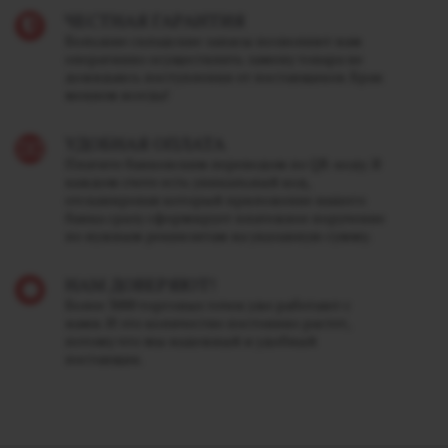
ЧЕСТНАЯ ГАРАНТИЯ
Большие складские запасы позволяют нам
оперативно осуществлять замену товара не
дожидаясь поступления от поставщиков. Брак
меняем всегда!
УДОБНАЯ ОПЛАТА
Платите банковским переводом по QR-коду. В
каждом счете есть уникальный код,
отсканировав который приложение вашего
банка сразу сформирует платежное поручение
по нужным реквизитам на указанную сумму.
НАМ ДОВЕРЯЮТ!
Более 3000 торговых точек уже работают с
нами. И это количество постоянно растет,
потому что мы надежный и удобный
поставщик.