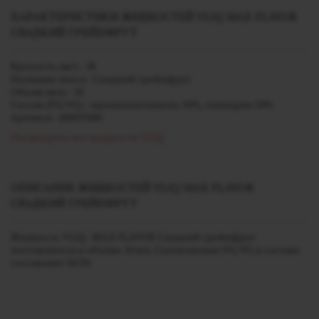
ХАРАКТЕРИСТИКИ ЖИДКОСТЕЙ VLIQ MAX FLAVOR
СЛАДКИЙ ГРЕЙПФРУТ
Крепость (мг) - 18
Название вкуса - Сладкий грейпфрут
Объем (мл) - 10
Состав (PG/VG) - пропиленгликоль 50%, глицерин 50%
Артикул - j00037000
Посмотреть все жидкости VLIQ
ОПИСАНИЕ ЖИДКОСТЕЙ VLIQ MAX FLAVOR
СЛАДКИЙ ГРЕЙПФРУТ
Жидкость VLIQ - MAX FLAVOR Сладкий грейпфрут
поставляется в объёме 10 мл. Соотношение PG/VG в составе
составляет 50/50.