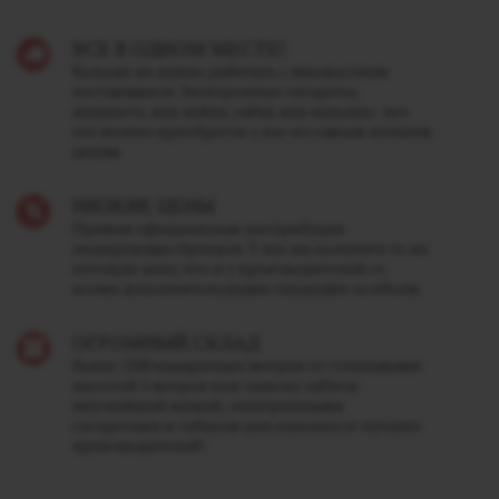
ВСЕ В ОДНОМ МЕСТЕ!
Больше не нужно работать с множеством
поставщиков. Электронные сигареты,
жидкость для вейпа, табак для кальяна - все
это можно приобрести у нас по самым лучшим
ценам.
НИЗКИЕ ЦЕНЫ
Прямая официальная дистрибуция
лидирующих брендов. У нас вы получите ту же
оптовую цену, что и у производителей со
всеми дополнительными скидками за объем.
ОГРОМНЫЙ СКЛАД
Более 1200 квадратных метров со стеллажами
высотой 5 метров под завязку забиты
вкуснейшей жижей, электронными
сигаретами и табаком для кальяна от лучших
производителей!