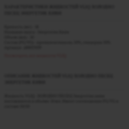
ХАРАКТЕРИСТИКИ ЖИДКОСТЕЙ VLIQ ХОЛОДНО
ПЕСЕЦ ЭНЕРГЕТИК КИВИ
Крепость (мг) - 18
Название вкуса - Энергетик Киви
Объем (мл) - 10
Состав (PG/VG) - пропиленгликоль 50%, глицерин 50%
Артикул - j00037039
Посмотреть все жидкости VLIQ
ОПИСАНИЕ ЖИДКОСТЕЙ VLIQ ХОЛОДНО ПЕСЕЦ
ЭНЕРГЕТИК КИВИ
Жидкость VLIQ - ХОЛОДНО ПЕСЕЦ Энергетик киви
поставляется в объёме 10 мл. Имеет соотношение PG/VG в
составе 50/50