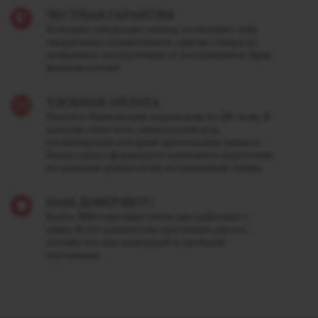
ЧЕСТНАЯ ГАРАНТИЯ
Большие складские запасы позволяют нам
оперативно осуществлять замену товара не
дожидаясь поступления от поставщиков. Брак
меняем всегда!
УДОБНАЯ ОПЛАТА
Платите банковским переводом по QR-коду. В
каждом счете есть уникальный код,
отсканировав который приложение вашего
банка сразу сформирует платежное поручение
по нужным реквизитам на указанную сумму.
НАМ ДОВЕРЯЮТ!
Более 3000 торговых точек уже работают с
нами. И это количество постоянно растет,
потому что мы надежный и удобный
поставщик.