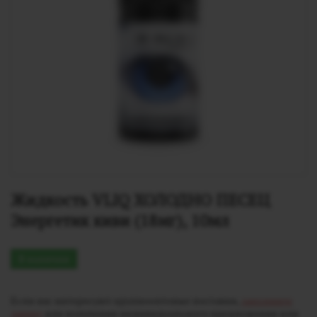
Жидкость VLIQ ХОЛОДНО ПЕСЕЦ 
Энергетик киви (18мг), 10мл
В наличии
Если вас интересуют крупнооптовые поставки,
заполните
заявку
для получения индивидуального предложения или