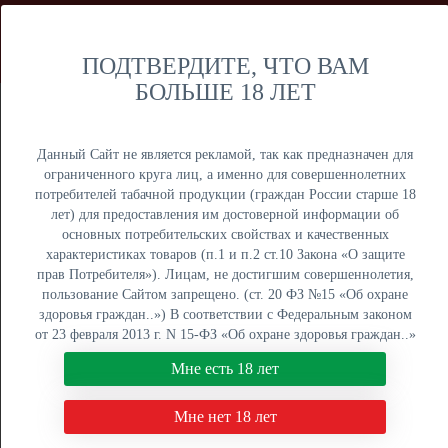
Мы продаем только оптом и не осуществляем розничную
торговлю дистанционным способом. Только оптовая
продажа юридическим лицам и ИП.
ПОДТВЕРДИТЕ, ЧТО ВАМ
БОЛЬШЕ 18 ЛЕТ
Москва
Крупный опт
Данный Сайт не является рекламой, так как предназначен для
ограниченного круга лиц, а именно для совершеннолетних
потребителей табачной продукции (граждан России старше 18
лет) для предоставления им достоверной информации об
основных потребительских свойствах и качественных
ОПТОВЫЙ ПРАЙС
характеристиках товаров (п.1 и п.2 ст.10 Закона «О защите
прав Потребителя»). Лицам, не достигшим совершеннолетия,
Оптовый поставщик электронных сигарет, жидкостей для
пользование Сайтом запрещено. (ст. 20 ФЗ №15 «Об охране
вейпа и табака для кальяна. Быстрая отгрузка, низкие
здоровья граждан..») В соответствии с Федеральным законом
цены, более 5000 наименований в наличии на складах в
от 23 февраля 2013 г. N 15-ФЗ «Об охране здоровья граждан..»
Москве, Екатеринбурге и Краснодаре.
мы не осуществляем дистанционную торговлю табачной и
Мне есть 18 лет
табакосодержащей продукцией. Нажимая кнопку "Мне есть 18
8 (800) 551-34-03
лет", Вы подтверждаете свое совершеннолетие.
Мне нет 18 лет
ПН-ПТ: с 9:00 до 18:00