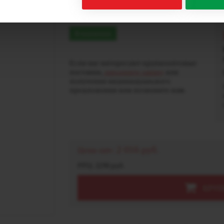
(0мг), 30мл
В наличии
Если вас интересуют крупнооптовые
поставки,
заполните заявку
для
получения индивидуального
предложения или позвоните нам.
2 016 руб.
Цена опт:
РРЦ: 2290 руб.
КРУП