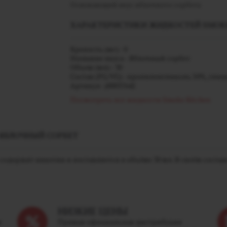
Освежающий вкус яблочного сорбета
ХАРАКТЕРИСТИКИ ЖИДКОСТЕЙ SMOKE
Крепость (мг) - 0
Название вкуса - Яблочный сорбет
Объем (мл) - 30
Состав (PG/VG) - пропиленгликоль 50%, гли
Артикул - j00037642
Посмотреть все жидкости Smoke Kitchen
 ЯБЛОЧНЫЙ СОРБЕТ
держит никотин и поставляется в объёме 30 мл. В своём составе
НИЗКИЕ ЦЕНЫ
м
Прямая официальная дистрибуция