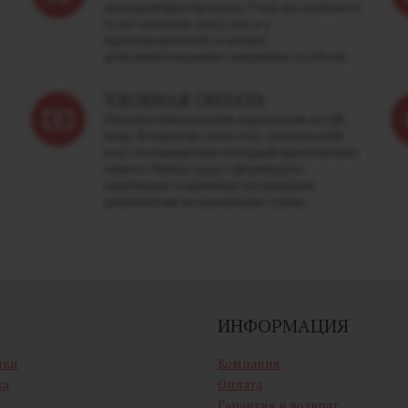
лидирующих брендов. У нас вы получите
ту же оптовую цену, что и у
производителей со всеми
дополнительными скидками за объем.
УДОБНАЯ ОПЛАТА
Платите банковским переводом по QR-
коду. В каждом счете есть уникальный
код, отсканировав который приложение
вашего банка сразу сформирует
платежное поручение по нужным
реквизитам на указанную сумму.
ИНФОРМАЦИЯ
ики
Компания
ка
Оплата
Гарантия и возврат