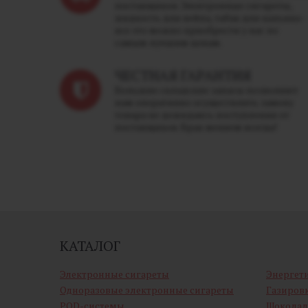
поставщиков. Электронные сигареты,
жидкость для вейпа, табак для кальяна -
все это можно приобрести у нас по
самым лучшим ценам.
ЧЕСТНАЯ ГАРАНТИЯ
Большие складские запасы позволяют
нам оперативно осуществлять замену
товара не дожидаясь поступления от
поставщиков. Брак меняем всегда!
КАТАЛОГ
Электронные сигареты
Энергет
Одноразовые электронные сигареты
Газиров
POD-системы
Шоколад