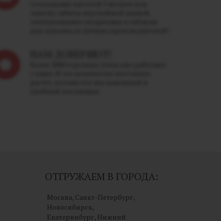
стеллажами высотой 5 метров под
завязку забиты вкуснейшей жижей,
электронными сигаретами и табаком
для кальяна от лучших производителей!
НАМ ДОВЕРЯЮТ!
Более 3000 торговых точек уже работают
с нами. И это количество постоянно
растет, потому что мы надежный и
удобный поставщик.
ОТГРУЖАЕМ В ГОРОДА:
Москва, Санкт-Петербург,
Новосибирск,
Екатеринбург, Нижний