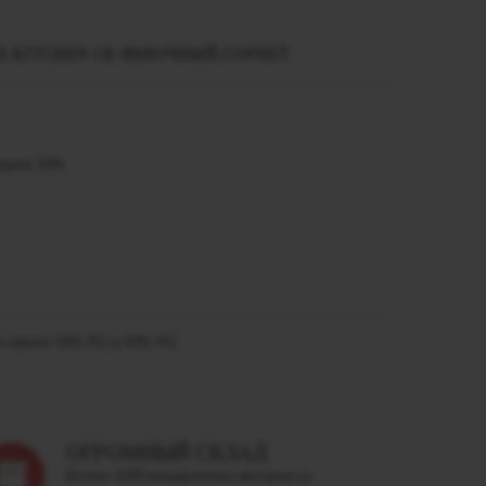
 KITCHEN СК ЯБЛОЧНЫЙ СОРБЕТ
церин 50%
 имеет 50% PG и 50% VG.
ОГРОМНЫЙ СКЛАД
Более 1200 квадратных метров со