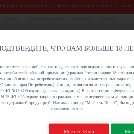
яем розничную торговлю дистанционным способом. Только 
Оплата
Гарантия и возврат
Контакты
Бренды
нных сигарет, жидкостей
8 (800) 551-34-03
на. Быстрая отгрузка,
ПОДТВЕРДИТЕ, ЧТО ВАМ БОЛЬШЕ 18 Л
именований в наличии на
ПН-ПТ: с 9:00 до 18:00
урге и Краснодаре.
е является рекламой, так как предназначен для ограниченного круга лиц
 потребителей табачной продукции (граждан России старше 18 лет) для 
ОПТОМ
ОПТОМ
ОПТОМ
ОПТОМ
ации об основных потребительских свойствах и качественных характери
УКЦИЯ
НАПИТКИ
СЛАДОСТИ
СНЕКИ
а «О защите прав Потребителя»). Лицам, не достигшим совершеннолетия,
 20 ФЗ №15 «Об охране здоровья граждан..») В соответствии с Федеральн
. N 15-ФЗ «Об охране здоровья граждан..» мы не осуществляем дистанц
бакосодержащей продукцией. Нажимая кнопку "Мне есть 18 лет", Вы подт
tchen СК Яблочный сорбет 30 мл
совершеннолетие.
Жидкость Smoke Kitc
Мне нет 18 лет
Мне 