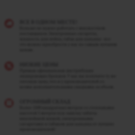
ВСЕ В ОДНОМ МЕСТЕ!
Больше не нужно работать с множеством
поставщиков. Электронные сигареты,
жидкость для вейпа, табак для кальяна - все
это можно приобрести у нас по самым лучшим
ценам.
НИЗКИЕ ЦЕНЫ
Прямая официальная дистрибуция
лидирующих брендов. У нас вы получите ту же
оптовую цену, что и у производителей со
всеми дополнительными скидками за объем.
ОГРОМНЫЙ СКЛАД
Более 1200 квадратных метров со стеллажами
высотой 5 метров под завязку забиты
вкуснейшей жижей, электронными
сигаретами и табаком для кальяна от лучших
производителей!