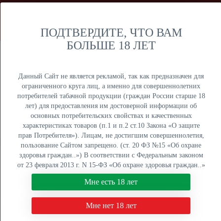
Мы продаем только оптом и не осуществляем розничную
торговлю дистанционным способом. Только оптовая
продажа юридическим лицам и ИП.
ПОДТВЕРДИТЕ, ЧТО ВАМ
БОЛЬШЕ 18 ЛЕТ
Москва
Крупный опт
Данный Сайт не является рекламой, так как предназначен для
ограниченного круга лиц, а именно для совершеннолетних
потребителей табачной продукции (граждан России старше 18
лет) для предоставления им достоверной информации об
основных потребительских свойствах и качественных
ОПТОВЫЙ ПРАЙС
характеристиках товаров (п.1 и п.2 ст.10 Закона «О защите
прав Потребителя»). Лицам, не достигшим совершеннолетия,
Оптовый поставщик электронных сигарет, жидкостей для
пользование Сайтом запрещено. (ст. 20 ФЗ №15 «Об охране
вейпа и табака для кальяна. Быстрая отгрузка, низкие
здоровья граждан..») В соответствии с Федеральным законом
цены, более 5000 наименований в наличии на складах в
от 23 февраля 2013 г. N 15-ФЗ «Об охране здоровья граждан..»
Москве, Екатеринбурге и Краснодаре.
мы не осуществляем дистанционную торговлю табачной и
Мне есть 18 лет
табакосодержащей продукцией. Нажимая кнопку "Мне есть 18
8 (800) 551-34-03
лет", Вы подтверждаете свое совершеннолетие.
Мне нет 18 лет
ПН-ПТ: с 9:00 до 18:00