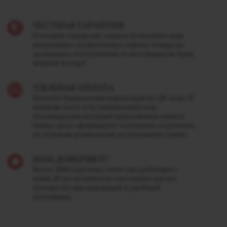
ЧЕСТНАЯ ГАРАНТИЯ
Большие складские запасы позволяют нам
оперативно осуществлять замену товара не
дожидаясь поступления от поставщиков. Брак
меняем всегда!
УДОБНАЯ ОПЛАТА
Платите банковским переводом по QR-коду. В
каждом счете есть уникальный код,
отсканировав который приложение вашего
банка сразу сформирует платежное поручение
по нужным реквизитам на указанную сумму.
НАМ ДОВЕРЯЮТ!
Более 3000 торговых точек уже работают с
нами. И это количество постоянно растет,
потому что мы надежный и удобный
поставщик.