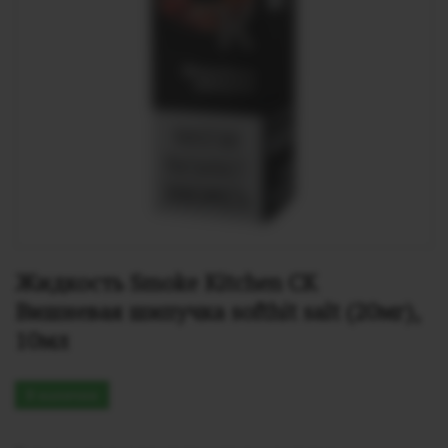
Жидкость Smoke Kitchen СК 
Вишневая шипучка softhit salt (20мг), 
10мл
В наличии