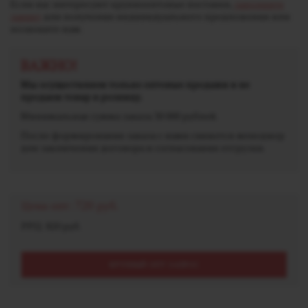
Если вас интересуют крупнооптовые поставки,
заполните
заявку
для получения индивидуального предложения или
позвоните нам.
ВАЖНО!
Мы осуществляем только оптовые продажи и не
продаем товар в розницу.
Минимальная сумма заказа 30 000 рублей.
После формирования заказа с вами свяжется менеджер
для заключения договора и согласования отгрузки.
Цена опт:
720 руб.
РРЦ: 820 руб.
КРУПНЫЙ ОПТ ЗАПРОС