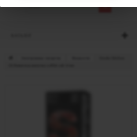
КАТАЛОГ
Электронные сигареты
Жидкости
Smoke Kitchen
СК Вишневая шипучка softhit salt 10 мл