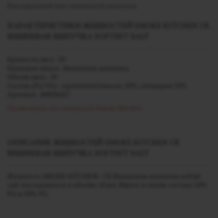
Насыщенный вкус вишнёвой шипучки
ХАРАКТЕРИСТИКИ ЖИДКОСТЕЙ SMOKE KITCHEN СК
ВИШНЕВАЯ ШИПУЧКА SOFTHIT SALT
Крепость (мг) - 20
Название вкуса - Вишнёвая шипучка
Объем (мл) - 10
Состав (PG/VG) - пропиленгликоль 50%, глицерин 50%
Артикул - j00036567
Посмотреть все жидкости Smoke Kitchen
ОПИСАНИЕ ЖИДКОСТЕЙ SMOKE KITCHEN СК
ВИШНЕВАЯ ШИПУЧКА SOFTHIT SALT
Жидкость SMOKE KITCHEN - СК Вишневая шипучка softhit
salt поставляется в объёме 10 мл. Имеет в своём составе 50%
PG и 50% VG.