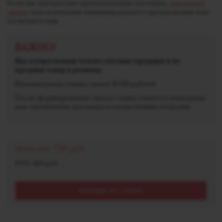
Если вас интересуют крупнооптовые поставки,
заполните
заявку
для получения индивидуального предложения или
позвоните нам.
ВАЖНО!
Мы осуществляем только оптовые продажи и не
продаем товар в розницу.
Минимальная сумма заказа 30 000 рублей.
После формирования заказа с вами свяжется менеджер
для заключения договора и согласования отгрузки.
Цена опт:
720 руб.
РРЦ: 820 руб.
КРУПНЫЙ ОПТ ЗАПРОС