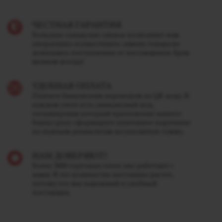
ЧЕСТНАЯ ГАРАНТИЯ
Большие складские запасы позволяют нам
оперативно осуществлять замену товара не
дожидаясь поступления от поставщиков. Брак
меняем всегда!
УДОБНАЯ ОПЛАТА
Платите банковским переводом по QR-коду. В
каждом счете есть уникальный код,
отсканировав который приложение вашего
банка сразу сформирует платежное поручение
по нужным реквизитам на указанную сумму.
НАМ ДОВЕРЯЮТ!
Более 3000 торговых точек уже работают с
нами. И это количество постоянно растет,
потому что мы надежный и удобный
поставщик.