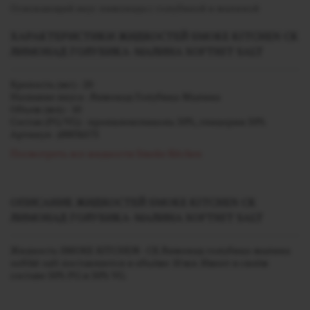
Освежающий вкус лимонада с голубикой и малиной
ХАРАКТЕРИСТИКИ ЖИДКОСТЕЙ SMOKE KITCHEN СК
ЛИМОНАД ГОЛУБИКА-МАЛИНА SOFTHIT SALT
Крепость (мг) - 20
Название вкуса - Лимонад Голубика-Малина
Объем (мл) - 10
Состав (PG/VG) - пропиленгликоль 50%, глицерин 50%
Артикул - j00036575
Посмотреть все жидкости Smoke Kitchen
ОПИСАНИЕ ЖИДКОСТЕЙ SMOKE KITCHEN СК
ЛИМОНАД ГОЛУБИКА-МАЛИНА SOFTHIT SALT
Жидкость SMOKE KITCHEN - СК Лимонад голубика-малина
softhit salt поставляется в объёме 10 мл. Имеет в своём
составе 50% PG и 50% VG.