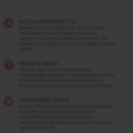
ВСЕ В ОДНОМ МЕСТЕ!
Больше не нужно работать с множеством
поставщиков. Электронные сигареты,
жидкость для вейпа, табак для кальяна - все
это можно приобрести у нас по самым лучшим
ценам.
НИЗКИЕ ЦЕНЫ
Прямая официальная дистрибуция
лидирующих брендов. У нас вы получите ту же
оптовую цену, что и у производителей со
всеми дополнительными скидками за объем.
ОГРОМНЫЙ СКЛАД
Более 1200 квадратных метров со стеллажами
высотой 5 метров под завязку забиты
вкуснейшей жижей, электронными
сигаретами и табаком для кальяна от лучших
производителей!