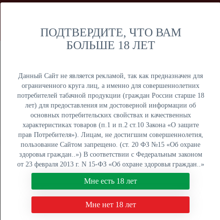
Мы продаем только оптом и не осуществляем розничную
торговлю дистанционным способом. Только оптовая
продажа юридическим лицам и ИП.
ПОДТВЕРДИТЕ, ЧТО ВАМ
БОЛЬШЕ 18 ЛЕТ
Москва
Крупный опт
Данный Сайт не является рекламой, так как предназначен для
ограниченного круга лиц, а именно для совершеннолетних
потребителей табачной продукции (граждан России старше 18
лет) для предоставления им достоверной информации об
основных потребительских свойствах и качественных
ОПТОВЫЙ ПРАЙС
характеристиках товаров (п.1 и п.2 ст.10 Закона «О защите
прав Потребителя»). Лицам, не достигшим совершеннолетия,
Оптовый поставщик электронных сигарет, жидкостей для
пользование Сайтом запрещено. (ст. 20 ФЗ №15 «Об охране
вейпа и табака для кальяна. Быстрая отгрузка, низкие
здоровья граждан..») В соответствии с Федеральным законом
цены, более 5000 наименований в наличии на складах в
от 23 февраля 2013 г. N 15-ФЗ «Об охране здоровья граждан..»
Москве, Екатеринбурге и Краснодаре.
мы не осуществляем дистанционную торговлю табачной и
Мне есть 18 лет
табакосодержащей продукцией. Нажимая кнопку "Мне есть 18
8 (800) 551-34-03
лет", Вы подтверждаете свое совершеннолетие.
Мне нет 18 лет
ПН-ПТ: с 9:00 до 18:00