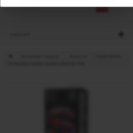
КАТАЛОГ
Электронные сигареты
Жидкости
Smoke Kitchen
СК Лимонад голубика-малина softhit salt 10 мл