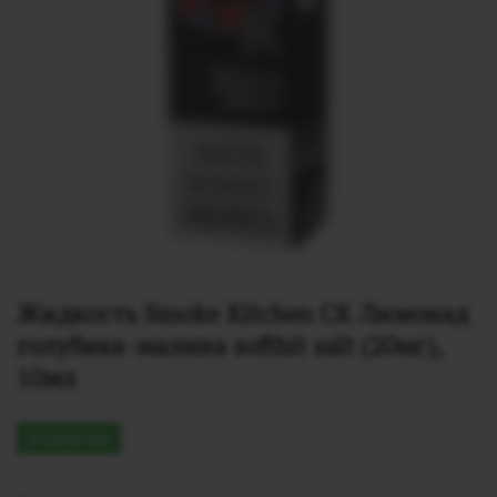
Жидкость Smoke Kitchen СК Лимонад 
голубика-малина softhit salt (20мг), 
10мл
В наличии