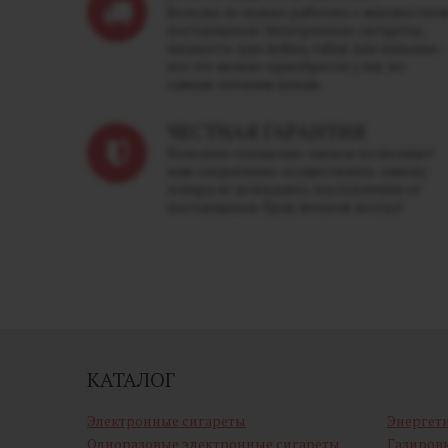
Больше не нужно работать с множество
поставщиков. Электронные сигареты,
жидкость для вейпа, табак для кальяна -
все это можно приобрести у нас по
самым лучшим ценам.
ЧЕСТНАЯ ГАРАНТИЯ
Большие складские запасы позволяют
нам оперативно осуществлять замену
товара не дожидаясь поступления от
поставщиков. Брак меняем всегда!
КАТАЛОГ
Электронные сигареты
Энергет
Одноразовые электронные сигареты
Газиров