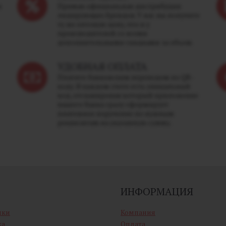
м
Прямая официальная дистрибуция
лидирующих брендов. У нас вы получите
ту же оптовую цену, что и у
производителей со всеми
дополнительными скидками за объем.
УДОБНАЯ ОПЛАТА
Платите банковским переводом по QR-
коду. В каждом счете есть уникальный
код, отсканировав который приложение
вашего банка сразу сформирует
платежное поручение по нужным
реквизитам на указанную сумму.
ИНФОРМАЦИЯ
ики
Компания
ка
Оплата