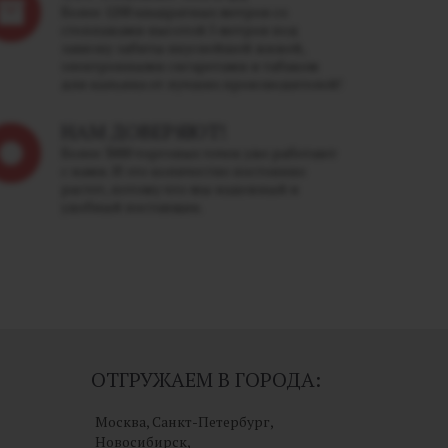
Более 1200 квадратных метров со
стеллажами высотой 5 метров под
завязку забиты вкуснейшей жижей,
электронными сигаретами и табаком
для кальяна от лучших производителей!
НАМ ДОВЕРЯЮТ!
Более 3000 торговых точек уже работают
с нами. И это количество постоянно
растет, потому что мы надежный и
удобный поставщик.
ОТГРУЖАЕМ В ГОРОДА:
Москва, Санкт-Петербург,
Новосибирск,