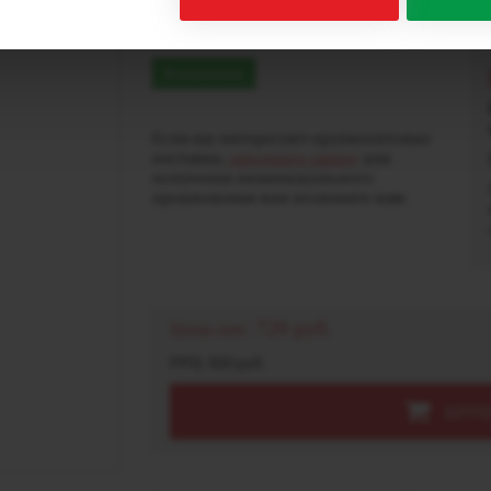
льдом Ультра Salt (20
В наличии
Если вас интересуют крупнооптовые
поставки,
заполните заявку
для
получения индивидуального
предложения или позвоните нам.
720 руб.
Цена опт:
РРЦ: 820 руб.
КРУП