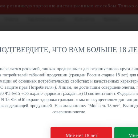
яем розничную торговлю дистанционным способом. Только 
Оплата
Гарантия и возврат
Контакты
Бренды
нных сигарет, жидкостей
8 (800) 551-34-03
на. Быстрая отгрузка,
ПОДТВЕРДИТЕ, ЧТО ВАМ БОЛЬШЕ 18 Л
именований в наличии на
ПН-ПТ: с 9:00 до 18:00
урге и Краснодаре.
е является рекламой, так как предназначен для ограниченного круга лиц
 потребителей табачной продукции (граждан России старше 18 лет) для 
ОПТОМ
ОПТОМ
ОПТОМ
ОПТОМ
ации об основных потребительских свойствах и качественных характери
УКЦИЯ
НАПИТКИ
СЛАДОСТИ
СНЕКИ
а «О защите прав Потребителя»). Лицам, не достигшим совершеннолетия,
 20 ФЗ №15 «Об охране здоровья граждан..») В соответствии с Федеральн
. N 15-ФЗ «Об охране здоровья граждан..» мы не осуществляем дистанц
бакосодержащей продукцией. Нажимая кнопку "Мне есть 18 лет", Вы подт
tchen СК-360 Банан со льдом Ультра Salt 10 мл
совершеннолетие.
Жидкость Smoke Kitch
Мне нет 18 лет
Мне 