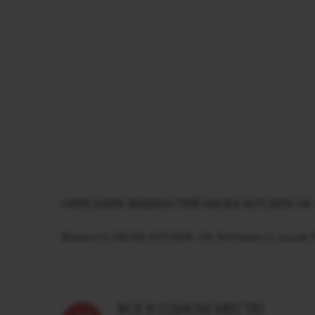
ОПИСАНИЕ ЖИДКОСТЕЙ SMOKE KITCHEN СК-3
Жидкость SMOKE KITCHEN - СК-360 Банан со льдом Уль
ВСЕ В ОДНОМ МЕСТЕ!