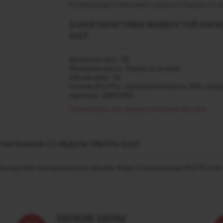
Освежающее сочетание сладкого банана со л
ХАРАКТЕРИСТИКИ ЖИДКОСТЕЙ SMOKE 
SALT
Крепость (мг) - 20
Название вкуса - Банан со льдом
Объем (мл) - 10
Состав (PG/VG) - пропиленгликоль 50%, гли
Артикул - j00033350
Посмотреть все жидкости Smoke Kitchen
60 БАНАН СО ЛЬДОМ УЛЬТРА SALT
тра Salt поставляется в объёме 10 мл. Соотношение PG/VG в её со
НИЗКИЕ ЦЕНЫ