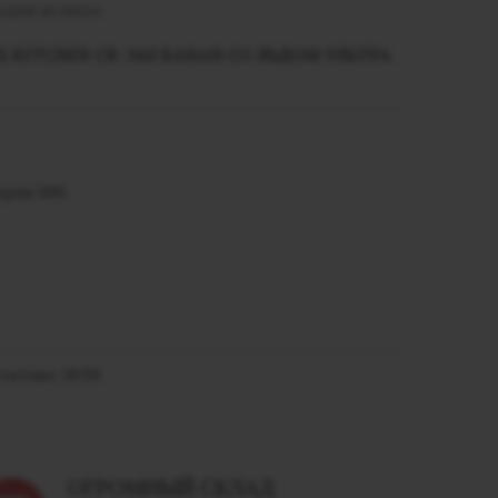
ьдом во вкусе
KITCHEN СК-360 БАНАН СО ЛЬДОМ УЛЬТРА
церин 50%
ставе: 50/50.
ОГРОМНЫЙ СКЛАД