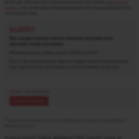
Если вас интересуют крупнооптовые поставки,
заполните
заявку
для получения индивидуального предложения или
позвоните нам.
ВАЖНО!
Мы осуществляем только оптовые продажи и не
продаем товар в розницу.
Минимальная сумма заказа 30 000 рублей.
После формирования заказа с вами свяжется менеджер
для заключения договора и согласования отгрузки.
Цена: по запросу
ЗАПРОСИТЬ ЦЕНУ
Сладкое сочетание спелых клубники, банана, маракуйи и
мяты во вкусе
ХАРАКТЕРИСТИКИ ЖИДКОСТЕЙ ANGRY VAPE &