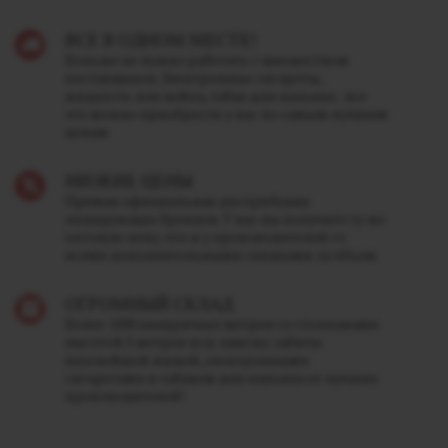
ВСЕ В ОДНОМ МЕСТЕ!
Больше не нужно работать с множеством
поставщиков. Электронные сигареты,
жидкость для вейпа, табак для кальяна - все
это можно приобрести у нас по самым лучшим
ценам.
НИЗКИЕ ЦЕНЫ
Прямая официальная дистрибуция
лидирующих брендов. У нас вы получите ту же
оптовую цену, что и у производителей со
всеми дополнительными скидками за объем.
ОГРОМНЫЙ СКЛАД
Более 1200 квадратных метров со стеллажами
высотой 5 метров под завязку забиты
вкуснейшей жижей, электронными
сигаретами и табаком для кальяна от лучших
производителей!