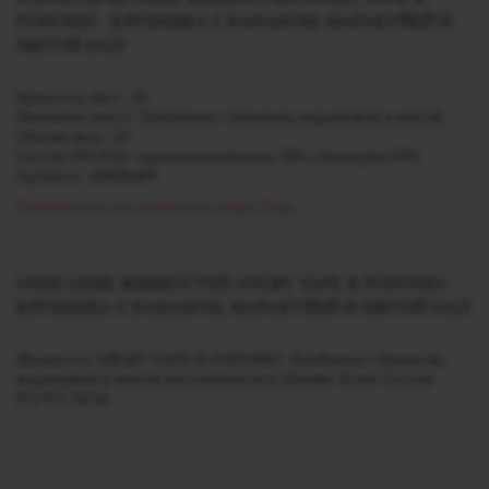
PODONKI - КЛУБНИКА С БАНАНОМ, МАРАКУЙЕЙ И
МЯТОЙ SALT
Крепость (мг) - 20
Название вкуса - Клубника с бананом, маракуйей и мятой
Объем (мл) - 10
Состав (PG/VG) - пропиленгликоль 50%, глицерин 50%
Артикул - j00036409
Посмотреть все жидкости Angry Vape
ОПИСАНИЕ ЖИДКОСТЕЙ ANGRY VAPE & PODONKI -
КЛУБНИКА С БАНАНОМ, МАРАКУЙЕЙ И МЯТОЙ SALT
Жидкость ANGRY VAPE & PODONKI - Клубника с бананом,
маракуйей и мятой поставляется в объёме 10 мл. Состав
PG/VG: 50/50.