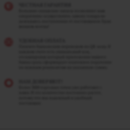
ЧЕСТНАЯ ГАРАНТИЯ
Большие складские запасы позволяют нам
оперативно осуществлять замену товара не
дожидаясь поступления от поставщиков. Брак
меняем всегда!
УДОБНАЯ ОПЛАТА
Платите банковским переводом по QR-коду. В
каждом счете есть уникальный код,
отсканировав который приложение вашего
банка сразу сформирует платежное поручение
по нужным реквизитам на указанную сумму.
НАМ ДОВЕРЯЮТ!
Более 3000 торговых точек уже работают с
нами. И это количество постоянно растет,
потому что мы надежный и удобный
поставщик.