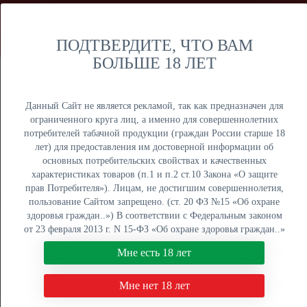
Мы продаем только оптом и не осуществляем розничную
торговлю дистанционным способом. Только оптовая
продажа юридическим лицам и ИП.
ПОДТВЕРДИТЕ, ЧТО ВАМ
БОЛЬШЕ 18 ЛЕТ
Москва
Крупный опт
Данный Сайт не является рекламой, так как предназначен для
ограниченного круга лиц, а именно для совершеннолетних
потребителей табачной продукции (граждан России старше 18
лет) для предоставления им достоверной информации об
основных потребительских свойствах и качественных
ОПТОВЫЙ ПРАЙС
характеристиках товаров (п.1 и п.2 ст.10 Закона «О защите
прав Потребителя»). Лицам, не достигшим совершеннолетия,
Оптовый поставщик электронных сигарет, жидкостей для
пользование Сайтом запрещено. (ст. 20 ФЗ №15 «Об охране
вейпа и табака для кальяна. Быстрая отгрузка, низкие
здоровья граждан..») В соответствии с Федеральным законом
цены, более 5000 наименований в наличии на складах в
от 23 февраля 2013 г. N 15-ФЗ «Об охране здоровья граждан..»
Москве, Екатеринбурге и Краснодаре.
мы не осуществляем дистанционную торговлю табачной и
Мне есть 18 лет
табакосодержащей продукцией. Нажимая кнопку "Мне есть 18
8 (800) 551-34-03
лет", Вы подтверждаете свое совершеннолетие.
Мне нет 18 лет
ПН-ПТ: с 9:00 до 18:00