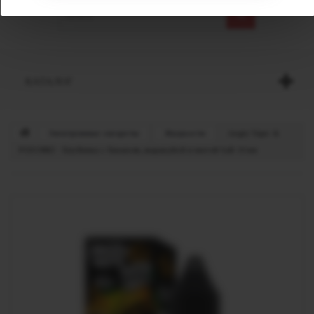
КАТАЛОГ
Электронные сигареты
Жидкости
Angry Vape &
PODONKI - Клубника с бананом, маракуйей и мятой Salt 10 мл