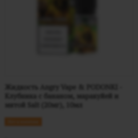
Жидкость Angry Vape & PODONKI - 
Клубника с бананом, маракуйей и 
мятой Salt (20мг), 10мл
Нет в наличии