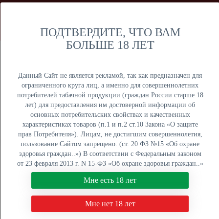
Мы продаем только оптом и не осуществляем розничную
торговлю дистанционным способом. Только оптовая
продажа юридическим лицам и ИП.
ПОДТВЕРДИТЕ, ЧТО ВАМ
БОЛЬШЕ 18 ЛЕТ
Москва
Крупный опт
Данный Сайт не является рекламой, так как предназначен для
ограниченного круга лиц, а именно для совершеннолетних
потребителей табачной продукции (граждан России старше 18
лет) для предоставления им достоверной информации об
основных потребительских свойствах и качественных
ОПТОВЫЙ ПРАЙС
характеристиках товаров (п.1 и п.2 ст.10 Закона «О защите
прав Потребителя»). Лицам, не достигшим совершеннолетия,
Оптовый поставщик электронных сигарет, жидкостей для
пользование Сайтом запрещено. (ст. 20 ФЗ №15 «Об охране
вейпа и табака для кальяна. Быстрая отгрузка, низкие
здоровья граждан..») В соответствии с Федеральным законом
цены, более 5000 наименований в наличии на складах в
от 23 февраля 2013 г. N 15-ФЗ «Об охране здоровья граждан..»
Москве, Екатеринбурге и Краснодаре.
мы не осуществляем дистанционную торговлю табачной и
Мне есть 18 лет
табакосодержащей продукцией. Нажимая кнопку "Мне есть 18
8 (800) 551-34-03
лет", Вы подтверждаете свое совершеннолетие.
Мне нет 18 лет
ПН-ПТ: с 9:00 до 18:00