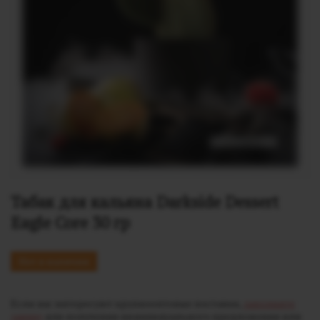
Табак для кальяна Darkside Dessert 
Eagle Core 30 гр
Нет в наличии
Если вас интересуют крупнооптовые поставки,
заполните
заявку
для получения индивидуального предложения или