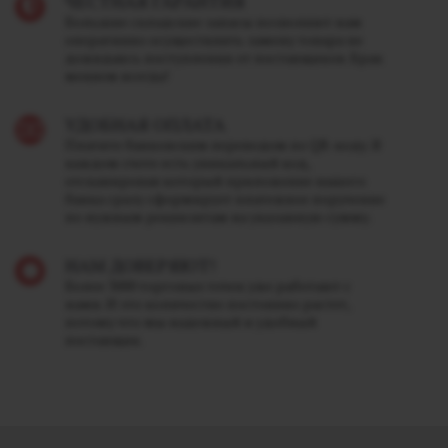
ЧЕСТНАЯ ГАРАНТИЯ
Большие складские запасы позволяют нам
оперативно осуществлять замену товара не
дожидаясь поступления от поставщиков. Брак
меняем всегда!
УДОБНАЯ ОПЛАТА
Платите банковским переводом по QR-коду. В
каждом счете есть уникальный код,
отсканировав который приложение вашего
банка сразу сформирует платежное поручение
по нужным реквизитам на указанную сумму.
НАМ ДОВЕРЯЮТ!
Более 3000 торговых точек уже работают с
нами. И это количество постоянно растет,
потому что мы надежный и удобный
поставщик.