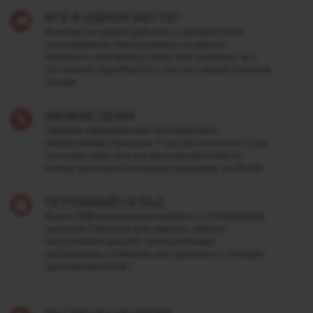
ВСЕ В ОДНОМ МЕСТЕ!
Больше не нужно работать с множеством
поставщиков. Электронные сигареты,
жидкость для вейпа, табак для кальяна - все
это можно приобрести у нас по самым лучшим
ценам.
НИЗКИЕ ЦЕНЫ
Прямая официальная дистрибуция
лидирующих брендов. У нас вы получите ту же
оптовую цену, что и у производителей со
всеми дополнительными скидками за объем.
ОГРОМНЫЙ СКЛАД
Более 1200 квадратных метров со стеллажами
высотой 5 метров под завязку забиты
вкуснейшей жижей, электронными
сигаретами и табаком для кальяна от лучших
производителей!