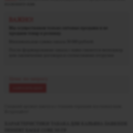
позвоните нам.
ВАЖНО!
Мы осуществляем только оптовые продажи и не
продаем товар в розницу.
Минимальная сумма заказа 30 000 рублей.
После формирования заказа с вами свяжется менеджер
для заключения договора и согласования отгрузки.
Цена: по запросу
ЗАПРОСИТЬ ЦЕНУ
Сладкий аромат кактуса с тонким терпким послевкусием.
Встречайте!
ХАРАКТЕРИСТИКИ ТАБАКА ДЛЯ КАЛЬЯНА DARKSIDE
DESSERT EAGLE CORE 30 ГР