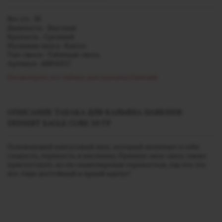
Вес (г) - 30
Дымность - Высокая
Крепость - Средний
Название вкуса - Кактус
Тип смеси - Табачная смесь
Артикул - j00016317
Посмотреть все табаки для кальяна Darkside
ОПИСАНИЕ ТАБАКА ДЛЯ КАЛЬЯНА DARKSIDE
DESSERT EAGLE CORE 30 ГР
Освежающий кактусовый вкус, который включает в себя
сладость, терпкость и кислинку. Привкус алое здесь также
присутствует, но он снивелирован терпкостью, так что это
все-таки достойный и яркий кактус!