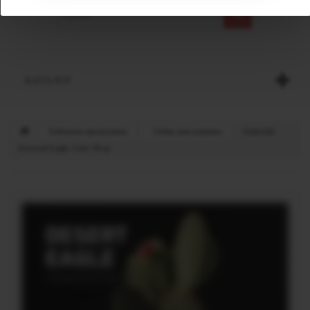
КАТАЛОГ
Табачная продукция
Табак для кальяна
Darkside
Dessert Eagle Core 30 гр