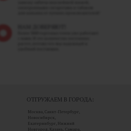
завязку забиты вкуснейшей жижей,
электронными сигаретами и табаком
для кальяна от лучших производителей!
НАМ ДОВЕРЯЮТ!
Более 3000 торговых точек уже работают
с нами. И это количество постоянно
растет, потому что мы надежный и
удобный поставщик.
ОТГРУЖАЕМ В ГОРОДА:
Москва, Санкт-Петербург,
Новосибирск,
Екатеринбург, Нижний
Новгород, Казань, Самара,