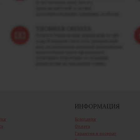
ту же оптовую цену, что и у
производителей со всеми
дополнительными скидками за объем.
УДОБНАЯ ОПЛАТА
Платите банковским переводом по QR-
коду. В каждом счете есть уникальный
код, отсканировав который приложение
вашего банка сразу сформирует
платежное поручение по нужным
реквизитам на указанную сумму.
ИНФОРМАЦИЯ
ики
Компания
ка
Оплата
Гарантия и возврат