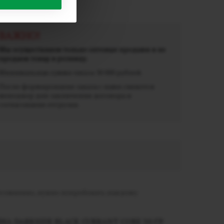
ВАЖНО!
Мы осуществляем только оптовые продажи и не
продаем товар в розницу.
Минимальная сумма заказа 30 000 рублей.
После формирования заказа с вами свяжется
менеджер для заключения договора и
согласования отгрузки.
несомненно, нужно попробовать каждому
А DARKSIDE BLACK СURRANT CORE 30 ГР