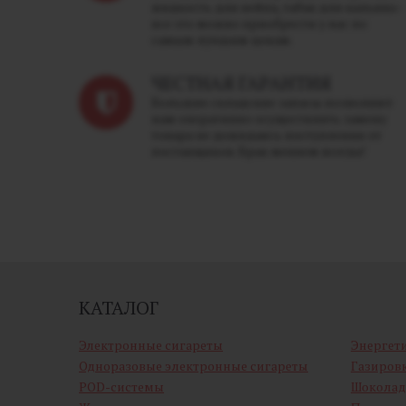
жидкость для вейпа, табак для кальяна -
все это можно приобрести у нас по
самым лучшим ценам.
ЧЕСТНАЯ ГАРАНТИЯ
Большие складские запасы позволяют
нам оперативно осуществлять замену
товара не дожидаясь поступления от
поставщиков. Брак меняем всегда!
КАТАЛОГ
Электронные сигареты
Энергет
Одноразовые электронные сигареты
Газиров
POD-системы
Шоколад