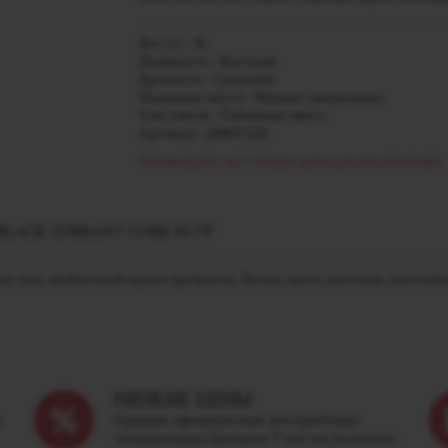
Вес (г) - 30
Дымность - Высокая
Крепость - Средний
Название вкуса - Чёрная смородина
Тип смеси - Табачная смесь
Артикул - j00012128
Посмотреть все табаки для кальяна Darkside
LACK СURRANT CORE 30 ГР
ьно для любителей ярких ароматов. Ягода здесь плотная, настоя
НИЗКИЕ ЦЕНЫ
м
Прямая официальная дистрибуция
лидирующих брендов. У нас вы получите