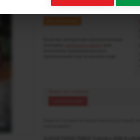
30 гр
Нет в наличии
Если вас интересуют крупнооптовые
поставки,
заполните заявку
для
получения индивидуального
предложения или позвоните нам.
Цена: по запросу
ЗАПРОСИТЬ ЦЕНУ
Один из лучших ягодных вкусов, который, 
кальянщику!
ХАРАКТЕРИСТИКИ ТАБАКА ДЛЯ КАЛЬЯН