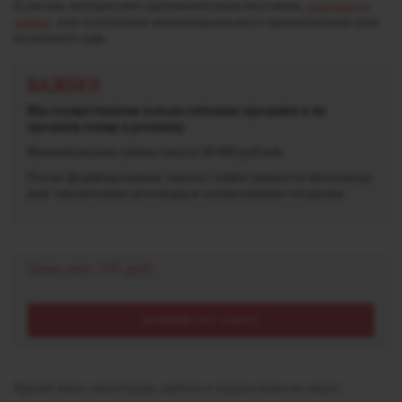
Если вас интересуют крупнооптовые поставки,
заполните
заявку
для получения индивидуального предложения или
позвоните нам.
ВАЖНО!
Мы осуществляем только оптовые продажи и не
продаем товар в розницу.
Минимальная сумма заказа 30 000 рублей.
После формирования заказа с вами свяжется менеджер
для заключения договора и согласования отгрузки.
Цена опт:
195 руб.
КРУПНЫЙ ОПТ ЗАПРОС
Яркий микс винограда, арбуза и чернослива во вкусе