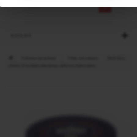
КАТАЛОГ
Табачная продукция
Табак для кальяна
Must Have
Araram 25 гр (микс винограда, арбуза и чернослива)