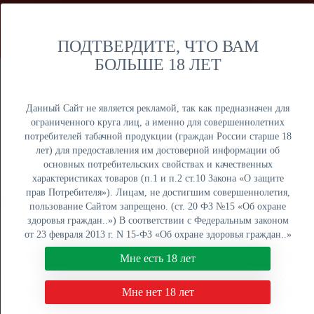
Мы продаем только оптом и не осуществляем розничную
торговлю дистанционным способом. Только оптовая
продажа юридическим лицам и ИП.
ПОДТВЕРДИТЕ, ЧТО ВАМ
БОЛЬШЕ 18 ЛЕТ
Москва
Крупный опт
Данный Сайт не является рекламой, так как предназначен для
ограниченного круга лиц, а именно для совершеннолетних
потребителей табачной продукции (граждан России старше 18
лет) для предоставления им достоверной информации об
основных потребительских свойствах и качественных
ОПТОВЫЙ ПРАЙС
характеристиках товаров (п.1 и п.2 ст.10 Закона «О защите
прав Потребителя»). Лицам, не достигшим совершеннолетия,
Оптовый поставщик электронных сигарет, жидкостей для
пользование Сайтом запрещено. (ст. 20 ФЗ №15 «Об охране
вейпа и табака для кальяна. Быстрая отгрузка, низкие
здоровья граждан..») В соответствии с Федеральным законом
цены, более 5000 наименований в наличии на складах в
от 23 февраля 2013 г. N 15-ФЗ «Об охране здоровья граждан..»
Москве, Екатеринбурге и Краснодаре.
мы не осуществляем дистанционную торговлю табачной и
Мне есть 18 лет
табакосодержащей продукцией. Нажимая кнопку "Мне есть 18
8 (800) 551-34-03
лет", Вы подтверждаете свое совершеннолетие.
Мне нет 18 лет
ПН-ПТ: с 9:00 до 18:00