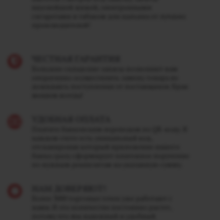
вкуснейшей жижей, электронными
сигаретами и табаком для кальяна от лучших
производителей!
ЧЕСТНАЯ ГАРАНТИЯ
Большие складские запасы позволяют нам
оперативно осуществлять замену товара не
дожидаясь поступления от поставщиков. Брак
меняем всегда!
УДОБНАЯ ОПЛАТА
Платите банковским переводом по QR-коду. В
каждом счете есть уникальный код,
отсканировав который приложение вашего
банка сразу сформирует платежное поручение
по нужным реквизитам на указанную сумму.
НАМ ДОВЕРЯЮТ!
Более 3000 торговых точек уже работают с
нами. И это количество постоянно растет,
потому что мы надежный и удобный