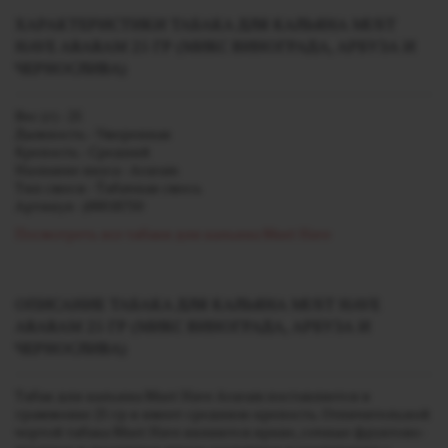
ХАРАКТЕРИСТИКИ ТАБАКА ДЛЯ КАЛЬЯНА MUST
HAVE ARARAM 25 ГР (МИКС ВИНОГРАДА, АРБУЗА И
ЧЕРНОСЛИВА)
Вес (г) - 25
Дымность - Умеренная
Крепость - Средний
Название вкуса - Araram
Тип смеси - Табачная смесь
Артикул - j00018750
Посмотреть все табаки для кальяна Must Have
ОПИСАНИЕ ТАБАКА ДЛЯ КАЛЬЯНА MUST HAVE
ARARAM 25 ГР (МИКС ВИНОГРАДА, АРБУЗА И
ЧЕРНОСЛИВА)
Табак для кальяна Must Have Araram поставляется в
граммовке 25 гр и имеет среднюю крепость.
Отличительной
чертой табака Must Have являются яркие, сочные фруктово-