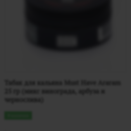
Табак для кальяна Must Have Araram 
25 гр (микс винограда, арбуза и 
чернослива)
В наличии