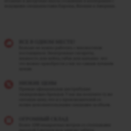
ягодные и десертные вкусы созданные в кооперации с
ведущими специалистами Европы, Японии и Америки.
ВСЕ В ОДНОМ МЕСТЕ!
Больше не нужно работать с множеством
поставщиков. Электронные сигареты,
жидкость для вейпа, табак для кальяна - все
это можно приобрести у нас по самым лучшим
ценам.
НИЗКИЕ ЦЕНЫ
Прямая официальная дистрибуция
лидирующих брендов. У нас вы получите ту же
оптовую цену, что и у производителей со
всеми дополнительными скидками за объем.
ОГРОМНЫЙ СКЛАД
Более 1200 квадратных метров со стеллажами
высотой 5 метров под завязку забиты