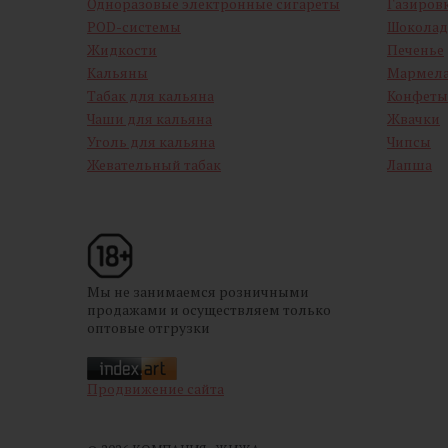
Одноразовые электронные сигареты
Газиров
POD-системы
Шоколад
Жидкости
Печенье
Кальяны
Мармел
Табак для кальяна
Конфеты
Чаши для кальяна
Жвачки
Уголь для кальяна
Чипсы
Жевательный табак
Лапша
Мы не занимаемся розничными
продажами и осуществляем только
оптовые отгрузки
Продвижение сайта