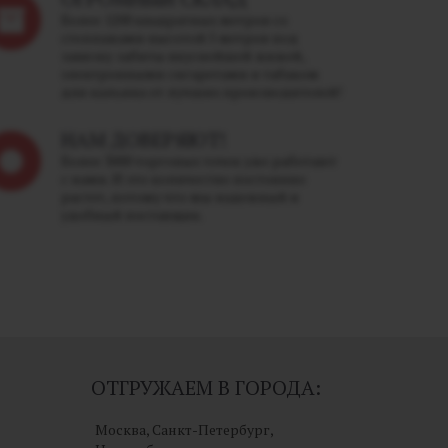
Более 1200 квадратных метров со
стеллажами высотой 5 метров под
завязку забиты вкуснейшей жижей,
электронными сигаретами и табаком
для кальяна от лучших производителей!
НАМ ДОВЕРЯЮТ!
Более 3000 торговых точек уже работают
с нами. И это количество постоянно
растет, потому что мы надежный и
удобный поставщик.
ОТГРУЖАЕМ В ГОРОДА:
Москва, Санкт-Петербург,