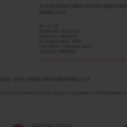
ХАРАКТЕРИСТИКИ ТАБАКА ДЛЯ КАЛЬЯ
ФРЕШ 25 ГР
Вес (г) - 25
Дымность - Высокая
Крепость - Крепкий
Название вкуса - CHO
Тип смеси - Табачная смесь
Артикул - j00034640
Посмотреть все табаки для кальяна Хулиган
ARD - CHO АПЕЛЬСИНОВЫЙ ФРЕШ 25 ГР
 в весе 25 гр. Имеет высокие крепость и дымность. Изготавливае
НИЗКИЕ ЦЕНЫ