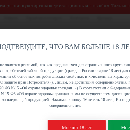
яем розничную торговлю дистанционным способом. Только 
Оплата
Гарантия и возврат
Контакты
Бренды
нных сигарет, жидкостей
8 (800) 551-34-03
на. Быстрая отгрузка,
ПОДТВЕРДИТЕ, ЧТО ВАМ БОЛЬШЕ 18 Л
именований в наличии на
ПН-ПТ: с 9:00 до 18:00
урге и Краснодаре.
е является рекламой, так как предназначен для ограниченного круга лиц
 потребителей табачной продукции (граждан России старше 18 лет) для 
ОПТОМ
ОПТОМ
ОПТОМ
ОПТОМ
ации об основных потребительских свойствах и качественных характери
УКЦИЯ
НАПИТКИ
СЛАДОСТИ
СНЕКИ
а «О защите прав Потребителя»). Лицам, не достигшим совершеннолетия,
 20 ФЗ №15 «Об охране здоровья граждан..») В соответствии с Федеральн
. N 15-ФЗ «Об охране здоровья граждан..» мы не осуществляем дистанц
бакосодержащей продукцией. Нажимая кнопку "Мне есть 18 лет", Вы подт
иган Hard - CHO Апельсиновый фреш 25 гр
совершеннолетие.
Табак для кальяна Ху
Мне нет 18 лет
Мне 