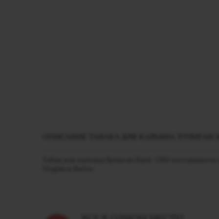
ОПИСАНИЕ ТАБАКА ДЛЯ КАЛЬЯНА ХУЛИГАН H
Табак для кальяна Хулиган Hard - CHO поставляется
V
irginia и Burley.
ВСЕ В ОДНОМ МЕСТЕ!