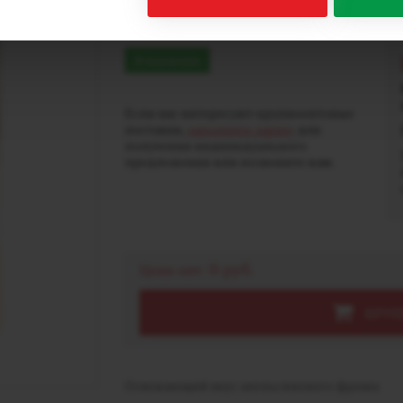
Апельсиновый фреш 2
В наличии
Если вас интересуют крупнооптовые
поставки,
заполните заявку
для
получения индивидуального
предложения или позвоните нам.
0 руб.
Цена опт:
КРУП
Освежающий вкус апельсинового фреша