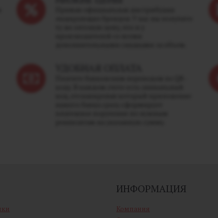
м
Прямая официальная дистрибуция
лидирующих брендов. У нас вы получите
ту же оптовую цену, что и у
производителей со всеми
дополнительными скидками за объем.
УДОБНАЯ ОПЛАТА
Платите банковским переводом по QR-
коду. В каждом счете есть уникальный
код, отсканировав который приложение
вашего банка сразу сформирует
платежное поручение по нужным
реквизитам на указанную сумму.
ИНФОРМАЦИЯ
ики
Компания