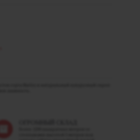
n
листов сорта Burley и натуральный кукурузный сироп
нюю дымность.
ОГРОМНЫЙ СКЛАД
Более 1200 квадратных метров со
стеллажами высотой 5 метров под