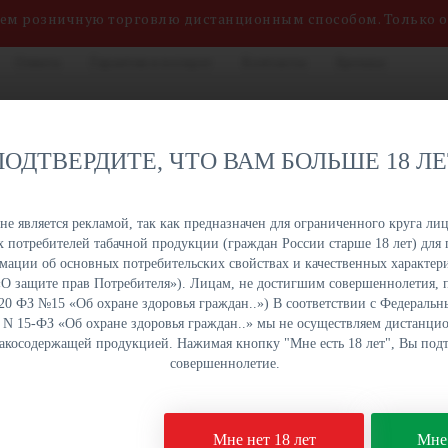
яем розничную торговлю дистанционным способом. Только 
Оплата
Гарантия и возврат
Контакты
Бренды
нных сигарет, жидкостей
8 (800) 551-34-03
на. Быстрая отгрузка,
ПОДТВЕРДИТЕ, ЧТО ВАМ БОЛЬШЕ 18 Л
именований в наличии на
ПН-ПТ: с 9:00 до 18:00
урге и Краснодаре.
е является рекламой, так как предназначен для ограниченного круга лиц
 потребителей табачной продукции (граждан России старше 18 лет) для 
ОПТОМ
ОПТОМ
ОПТОМ
ОПТОМ
ации об основных потребительских свойствах и качественных характери
УКЦИЯ
НАПИТКИ
СЛАДОСТИ
СНЕКИ
а «О защите прав Потребителя»). Лицам, не достигшим совершеннолетия,
 20 ФЗ №15 «Об охране здоровья граждан..») В соответствии с Федеральн
. N 15-ФЗ «Об охране здоровья граждан..» мы не осуществляем дистанц
бакосодержащей продукцией. Нажимая кнопку "Мне есть 18 лет", Вы подт
kBurn Raspberries 25 гр
совершеннолетие.
Табак для кальяна Bla
Мне нет 18 лет
Мне 