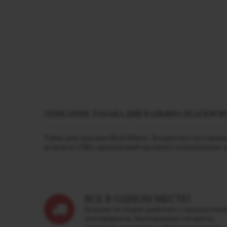
ОПИСАНИЕ ТАБАКА ДЛЯ КАЛЬЯНА BLACKBURN 
Табак для кальяна BLACKBurn - Raspberries поставля
родом из США, придающий продукту повышенные ха
ВСЕ В ОДНОМ МЕСТЕ!
Больше не нужно работать с множество
поставщиков. Электронные сигареты,