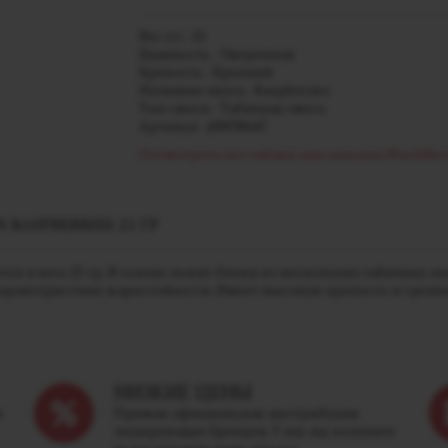
Вес (г) - 25
Дымность - Умеренная
Крепость - Крепкий
Название вкуса - Raspberries
Тип смеси - Табачная смесь
Артикул - j00038647
Посмотреть все табаки для кальяна BlackBur
RASPBERRIES 25 ГР
ется в весе 25 гр. В основе лежит бленд из нескольких табачных 
рактеристики жаростойкости. Имеет высокую крепость и сред
НИЗКИЕ ЦЕНЫ
м
Прямая официальная дистрибуция
лидирующих брендов. У нас вы получите