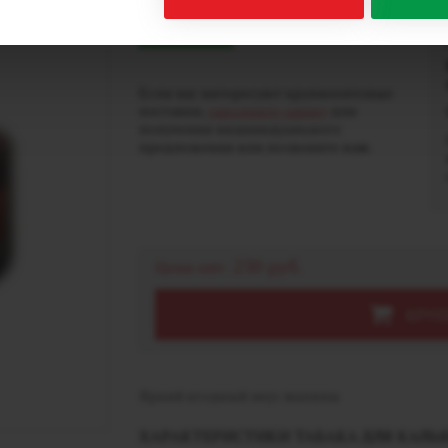
В наличии
Если вас интересуют крупнооптовые
поставки,
заполните заявку
для
получения индивидуального
предложения или позвоните нам.
230 руб.
Цена опт:
КРУП
Яркий ягодный вкус малины
ХАРАКТЕРИСТИКИ ТАБАКА ДЛЯ КАЛЬЯН