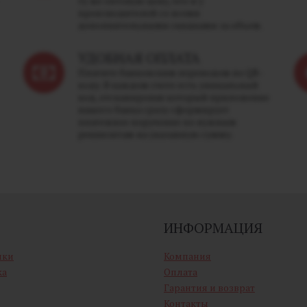
ту же оптовую цену, что и у
производителей со всеми
дополнительными скидками за объем.
УДОБНАЯ ОПЛАТА
Платите банковским переводом по QR-
коду. В каждом счете есть уникальный
код, отсканировав который приложение
вашего банка сразу сформирует
платежное поручение по нужным
реквизитам на указанную сумму.
ИНФОРМАЦИЯ
ики
Компания
ка
Оплата
Гарантия и возврат
Контакты