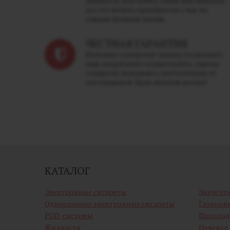
жидкость для вейпа, табак для кальяна -
все это можно приобрести у нас по
самым лучшим ценам.
ЧЕСТНАЯ ГАРАНТИЯ
Большие складские запасы позволяют
нам оперативно осуществлять замену
товара не дожидаясь поступления от
поставщиков. Брак меняем всегда!
КАТАЛОГ
Электронные сигареты
Энергет
Одноразовые электронные сигареты
Газиров
POD-системы
Шоколад
Жидкости
Печенье