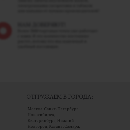
завязку забиты вкуснейшей жижей,
электронными сигаретами и табаком
для кальяна от лучших производителей!
НАМ ДОВЕРЯЮТ!
Более 3000 торговых точек уже работают
с нами. И это количество постоянно
растет, потому что мы надежный и
удобный поставщик.
ОТГРУЖАЕМ В ГОРОДА:
Москва, Санкт-Петербург,
Новосибирск,
Екатеринбург, Нижний
Новгород, Казань, Самара,