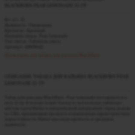
BLACKBURN PEAR LEMONADE 25 ГР
Вес (г) - 25
Дымность - Умеренная
Крепость - Крепкий
Название вкуса - Pear lemonade
Тип смеси - Табачная смесь
Артикул - j00038642
Посмотреть все табаки для кальяна BlackBurn
ОПИСАНИЕ ТАБАКА ДЛЯ КАЛЬЯНА BLACKBURN PEAR
LEMONADE 25 ГР
Табак для кальяна BlackBurn - Pear lemonade поставляется в
весе 25 гр. В основе лежит бленд из нескольких табачных
листов сорта Burley и натуральный кукурузный сироп родом
из США, придающий продукту повышенные характеристики
жаростойкости. Имеет высокую крепость и среднюю
дымность.