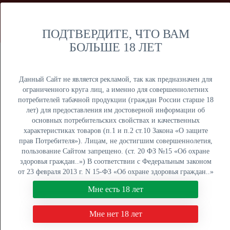
Мы продаем только оптом и не осуществляем розничную
торговлю дистанционным способом. Только оптовая
продажа юридическим лицам и ИП.
ПОДТВЕРДИТЕ, ЧТО ВАМ
БОЛЬШЕ 18 ЛЕТ
Москва
Крупный опт
Данный Сайт не является рекламой, так как предназначен для
ограниченного круга лиц, а именно для совершеннолетних
потребителей табачной продукции (граждан России старше 18
лет) для предоставления им достоверной информации об
основных потребительских свойствах и качественных
ОПТОВЫЙ ПРАЙС
характеристиках товаров (п.1 и п.2 ст.10 Закона «О защите
прав Потребителя»). Лицам, не достигшим совершеннолетия,
Оптовый поставщик электронных сигарет, жидкостей для
пользование Сайтом запрещено. (ст. 20 ФЗ №15 «Об охране
вейпа и табака для кальяна. Быстрая отгрузка, низкие
здоровья граждан..») В соответствии с Федеральным законом
цены, более 5000 наименований в наличии на складах в
от 23 февраля 2013 г. N 15-ФЗ «Об охране здоровья граждан..»
Москве, Екатеринбурге и Краснодаре.
мы не осуществляем дистанционную торговлю табачной и
Мне есть 18 лет
табакосодержащей продукцией. Нажимая кнопку "Мне есть 18
8 (800) 551-34-03
лет", Вы подтверждаете свое совершеннолетие.
Мне нет 18 лет
ПН-ПТ: с 9:00 до 18:00