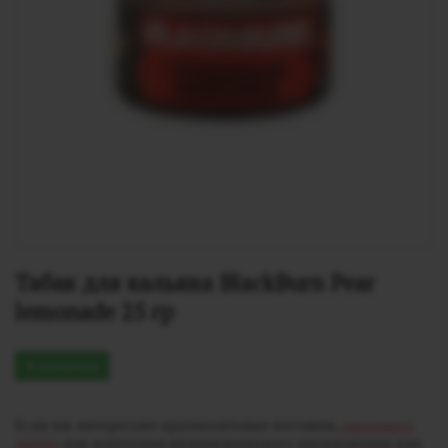
Табак для кальяна BlackBurn Pear 
lemonade 25 гр
В наличии
Если вас интересуют крупнооптовые поставки,
заполните
заявку
для получения индивидуального предложения или