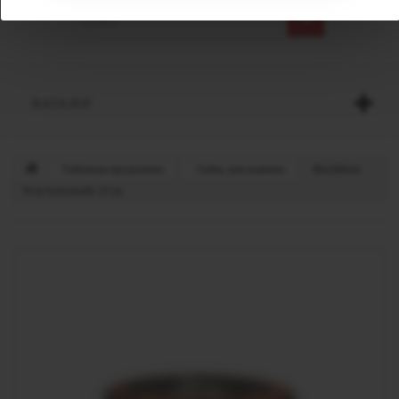
КАТАЛОГ
Табачная продукция
Табак для кальяна
BlackBurn
Pear lemonade 25 гр