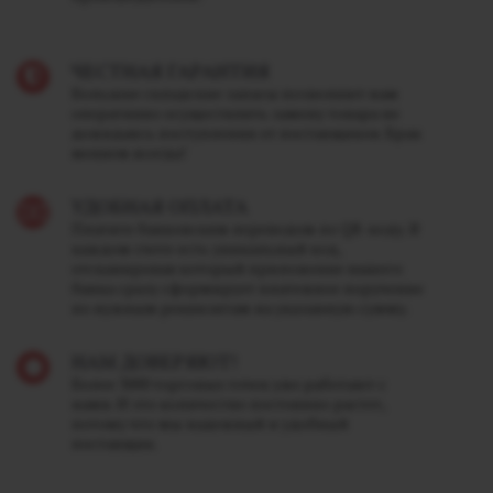
ЧЕСТНАЯ ГАРАНТИЯ
Большие складские запасы позволяют нам
оперативно осуществлять замену товара не
дожидаясь поступления от поставщиков. Брак
меняем всегда!
УДОБНАЯ ОПЛАТА
Платите банковским переводом по QR-коду. В
каждом счете есть уникальный код,
отсканировав который приложение вашего
банка сразу сформирует платежное поручение
по нужным реквизитам на указанную сумму.
НАМ ДОВЕРЯЮТ!
Более 3000 торговых точек уже работают с
нами. И это количество постоянно растет,
потому что мы надежный и удобный
поставщик.