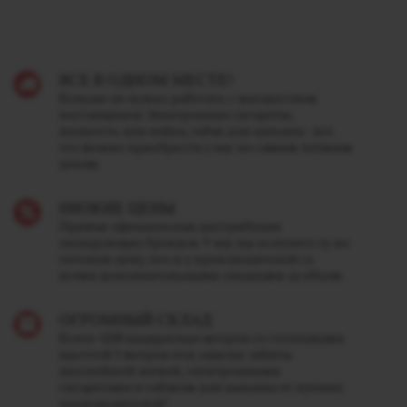
ВСЕ В ОДНОМ МЕСТЕ!
Больше не нужно работать с множеством
поставщиков. Электронные сигареты,
жидкость для вейпа, табак для кальяна - все
это можно приобрести у нас по самым лучшим
ценам.
НИЗКИЕ ЦЕНЫ
Прямая официальная дистрибуция
лидирующих брендов. У нас вы получите ту же
оптовую цену, что и у производителей со
всеми дополнительными скидками за объем.
ОГРОМНЫЙ СКЛАД
Более 1200 квадратных метров со стеллажами
высотой 5 метров под завязку забиты
вкуснейшей жижей, электронными
сигаретами и табаком для кальяна от лучших
производителей!