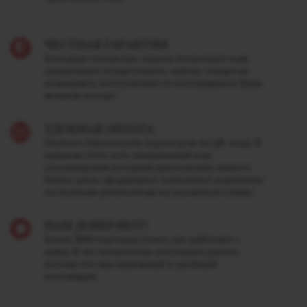
ЧЕСТНАЯ ГАРАНТИЯ
Большие складские запасы позволяют нам
оперативно осуществлять замену товара не
дожидаясь поступления от поставщиков. Брак
меняем всегда!
УДОБНАЯ ОПЛАТА
Платите банковским переводом по QR-коду. В
каждом счете есть уникальный код,
отсканировав который приложение вашего
банка сразу сформирует платежное поручение
по нужным реквизитам на указанную сумму.
НАМ ДОВЕРЯЮТ!
Более 3000 торговых точек уже работают с
нами. И это количество постоянно растет,
потому что мы надежный и удобный
поставщик.