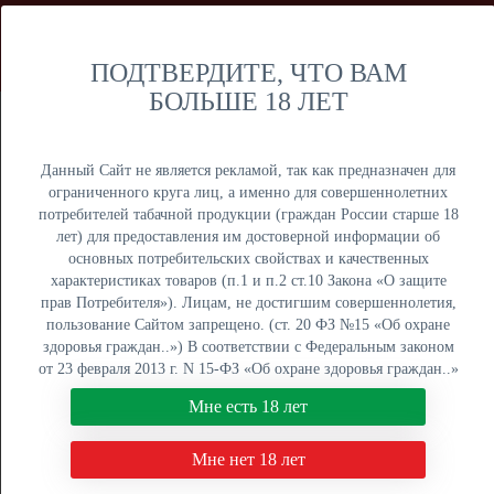
Мы продаем только оптом и не осуществляем розничную
торговлю дистанционным способом. Только оптовая
продажа юридическим лицам и ИП.
ПОДТВЕРДИТЕ, ЧТО ВАМ
БОЛЬШЕ 18 ЛЕТ
Москва
Крупный опт
Данный Сайт не является рекламой, так как предназначен для
ограниченного круга лиц, а именно для совершеннолетних
потребителей табачной продукции (граждан России старше 18
лет) для предоставления им достоверной информации об
основных потребительских свойствах и качественных
ОПТОВЫЙ ПРАЙС
характеристиках товаров (п.1 и п.2 ст.10 Закона «О защите
прав Потребителя»). Лицам, не достигшим совершеннолетия,
Оптовый поставщик электронных сигарет, жидкостей для
пользование Сайтом запрещено. (ст. 20 ФЗ №15 «Об охране
вейпа и табака для кальяна. Быстрая отгрузка, низкие
здоровья граждан..») В соответствии с Федеральным законом
цены, более 5000 наименований в наличии на складах в
от 23 февраля 2013 г. N 15-ФЗ «Об охране здоровья граждан..»
Москве, Екатеринбурге и Краснодаре.
мы не осуществляем дистанционную торговлю табачной и
Мне есть 18 лет
табакосодержащей продукцией. Нажимая кнопку "Мне есть 18
8 (800) 551-34-03
лет", Вы подтверждаете свое совершеннолетие.
Мне нет 18 лет
ПН-ПТ: с 9:00 до 18:00