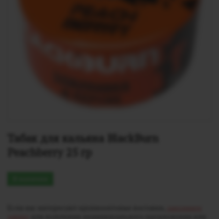
Табак для кальяна BlackBurn 
Peachberry 25 гр
В наличии
Если вас интересуют крупнооптовые поставки,
заполните
заявку
для получения индивидуального предложения или