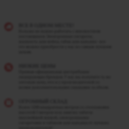
ВСЕ В ОДНОМ МЕСТЕ!
Больше не нужно работать с множеством
поставщиков. Электронные сигареты,
жидкость для вейпа, табак для кальяна - все
это можно приобрести у нас по самым лучшим
ценам.
НИЗКИЕ ЦЕНЫ
Прямая официальная дистрибуция
лидирующих брендов. У нас вы получите ту же
оптовую цену, что и у производителей со
всеми дополнительными скидками за объем.
ОГРОМНЫЙ СКЛАД
Более 1200 квадратных метров со стеллажами
высотой 5 метров под завязку забиты
вкуснейшей жижей, электронными
сигаретами и табаком для кальяна от лучших
производителей!