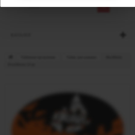
КАТАЛОГ
Табачная продукция
Табак для кальяна
BlackBurn
Peachberry 25 гр