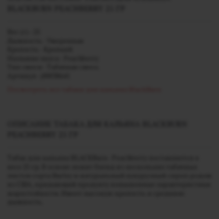
BLACKBURN PEACHBERRY 25 ГР
Вес (г) - 25
Дымность - Умеренная
Крепость - Крепкий
Название вкуса - Peachberry
Тип смеси - Табачная смесь
Артикул - j00038641
Посмотреть все табаки для кальяна BlackBurn
ОПИСАНИЕ ТАБАКА ДЛЯ КАЛЬЯНА BLACKBURN
PEACHBERRY 25 ГР
Табак для кальяна BLACKBurn - Peachberry поставляется в
весе 25 гр. В основе лежит бленд из нескольких табачных
листов сорта Burley и натуральный кукурузный сироп родом
из США, придающий продукту повышенные характеристики
жаростойкости. Имеет высокую крепость и среднюю
дымность.