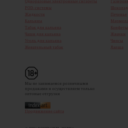
Одноразовые электронные сигареты
Газиров
POD-системы
Шоколад
Жидкости
Печенье
Кальяны
Мармел
Табак для кальяна
Конфеты
Чаши для кальяна
Жвачки
Уголь для кальяна
Чипсы
Жевательный табак
Лапша
Мы не занимаемся розничными
продажами и осуществляем только
оптовые отгрузки
Продвижение сайта