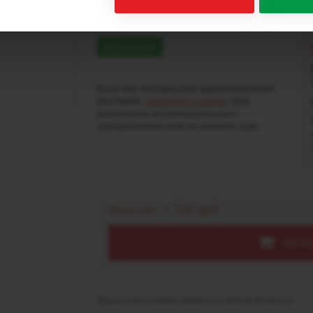
Spark 8000 - Lemon mi
В наличии
Если вас интересуют крупнооптовые
поставки,
заполните заявку
для
получения индивидуального
предложения или позвоните нам.
1 320 руб.
Цена опт:
КРУП
Яркое сочетание лимона и мяты во вкусе