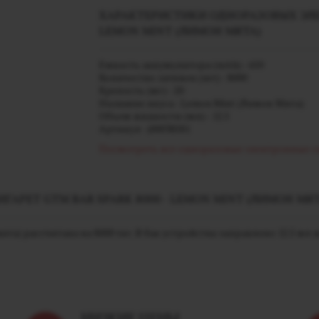
ХАРАКТЕРИСТИКИ ОДНОРАЗОВЫХ ЭЛЕК
LEMON MINT (ЛИМОН МЯТА)
Емкость аккумулятора (mAh) - 650
Количество затяжек (шт) - 8000
Крепость (мг) - 20
Название вкуса - Lemon Mint (Лимон Мята)
Объем жидкости (мл) - 12.5
Артикул - j00038581
Посмотреть все одноразовые электронные 
РЕТ GTM BAR SPARK 8000 - LEMON MINT (ЛИМОН МЯТ
ята) рассчитана на 8000 тяг. В бак устройства заправлено 12.5 м
НИЗКИЕ ЦЕНЫ