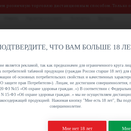
яем розничную торговлю дистанционным способом. Только 
Оплата
Гарантия и возврат
Контакты
Бренды
нных сигарет, жидкостей
8 (800) 551-34-03
на. Быстрая отгрузка,
ПОДТВЕРДИТЕ, ЧТО ВАМ БОЛЬШЕ 18 Л
именований в наличии на
ПН-ПТ: с 9:00 до 18:00
урге и Краснодаре.
е является рекламой, так как предназначен для ограниченного круга лиц
 потребителей табачной продукции (граждан России старше 18 лет) для 
ОПТОМ
ОПТОМ
ОПТОМ
ОПТОМ
ации об основных потребительских свойствах и качественных характери
УКЦИЯ
НАПИТКИ
СЛАДОСТИ
СНЕКИ
а «О защите прав Потребителя»). Лицам, не достигшим совершеннолетия,
 20 ФЗ №15 «Об охране здоровья граждан..») В соответствии с Федеральн
. N 15-ФЗ «Об охране здоровья граждан..» мы не осуществляем дистанц
бакосодержащей продукцией. Нажимая кнопку "Мне есть 18 лет", Вы подт
ые сигареты
GTM BAR Spark 8000 - Lemon mint (Лимон мята)
совершеннолетие.
Одноразовая электро
Мне нет 18 лет
Мне 