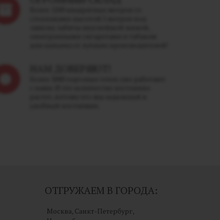
Более 1200 квадратных метров со
стеллажами высотой 5 метров под
завязку забиты вкуснейшей жижей,
электронными сигаретами и табаком
для кальяна от лучших производителей!
НАМ ДОВЕРЯЮТ!
Более 3000 торговых точек уже работают
с нами. И это количество постоянно
растет, потому что мы надежный и
удобный поставщик.
ОТГРУЖАЕМ В ГОРОДА:
Москва, Санкт-Петербург,