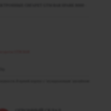
ТРОННЫХ СИГАРЕТ GTM BAR SPARK 8000 -
сигареты GTM BAR
А)
л жидкости. В яркий корпус с "пузырьковым" дизайном
ОГРОМНЫЙ СКЛАД