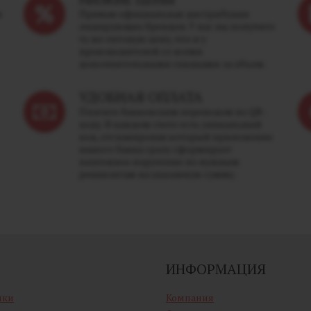
м
Прямая официальная дистрибуция
лидирующих брендов. У нас вы получите
ту же оптовую цену, что и у
производителей со всеми
дополнительными скидками за объем.
УДОБНАЯ ОПЛАТА
Платите банковским переводом по QR-
коду. В каждом счете есть уникальный
код, отсканировав который приложение
вашего банка сразу сформирует
платежное поручение по нужным
реквизитам на указанную сумму.
ИНФОРМАЦИЯ
ики
Компания