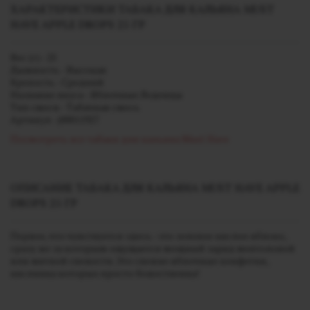
ХАРАКТЕРИСТИКИ ТАБАКА ДЛЯ КАЛЬЯНА MUST
HAVE APPLE DROPS 25 ГР
Вес (г) - 25
Дымность - Высокая
Крепость - Средний
Название вкуса - Яблочные Леденцы
Тип смеси - Табачная смесь
Артикул - j00011927
Посмотреть все табаки для кальяна Must Have
ОПИСАНИЕ ТАБАКА ДЛЯ КАЛЬЯНА MUST HAVE APPLE
DROPS 25 ГР
Первое, что чувствуется здесь - это зеленое кислое яблоко,
сразу же за которым ощущается мощный заряд ментоловой
или мятной свежести. Это свежие яблочные конфетки,
кислинка которых просто божественна!