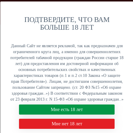
Мы продаем только оптом и не осуществляем розничную
торговлю дистанционным способом. Только оптовая
продажа юридическим лицам и ИП.
ПОДТВЕРДИТЕ, ЧТО ВАМ
БОЛЬШЕ 18 ЛЕТ
Москва
Крупный опт
Данный Сайт не является рекламой, так как предназначен для
ограниченного круга лиц, а именно для совершеннолетних
потребителей табачной продукции (граждан России старше 18
лет) для предоставления им достоверной информации об
основных потребительских свойствах и качественных
ОПТОВЫЙ ПРАЙС
характеристиках товаров (п.1 и п.2 ст.10 Закона «О защите
прав Потребителя»). Лицам, не достигшим совершеннолетия,
Оптовый поставщик электронных сигарет, жидкостей для
пользование Сайтом запрещено. (ст. 20 ФЗ №15 «Об охране
вейпа и табака для кальяна. Быстрая отгрузка, низкие
здоровья граждан..») В соответствии с Федеральным законом
цены, более 5000 наименований в наличии на складах в
от 23 февраля 2013 г. N 15-ФЗ «Об охране здоровья граждан..»
Москве, Екатеринбурге и Краснодаре.
мы не осуществляем дистанционную торговлю табачной и
Мне есть 18 лет
табакосодержащей продукцией. Нажимая кнопку "Мне есть 18
8 (800) 551-34-03
лет", Вы подтверждаете свое совершеннолетие.
Мне нет 18 лет
ПН-ПТ: с 9:00 до 18:00