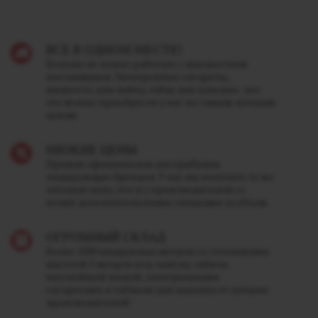
ВСЕ В ОДНОМ МЕСТЕ!
Больше не нужно работать с множеством
поставщиков. Электронные сигареты,
жидкость для вейпа, табак для кальяна - все
это можно приобрести у нас по самым лучшим
ценам.
НИЗКИЕ ЦЕНЫ
Прямая официальная дистрибуция
лидирующих брендов. У нас вы получите ту же
оптовую цену, что и у производителей со
всеми дополнительными скидками за объем.
ОГРОМНЫЙ СКЛАД
Более 1200 квадратных метров со стеллажами
высотой 5 метров под завязку забиты
вкуснейшей жижей, электронными
сигаретами и табаком для кальяна от лучших
производителей!