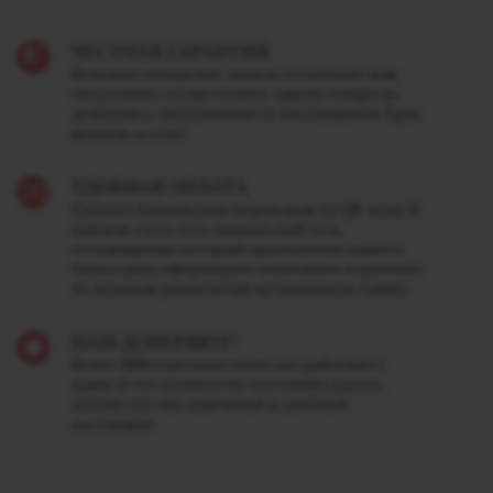
ЧЕСТНАЯ ГАРАНТИЯ
Большие складские запасы позволяют нам
оперативно осуществлять замену товара не
дожидаясь поступления от поставщиков. Брак
меняем всегда!
УДОБНАЯ ОПЛАТА
Платите банковским переводом по QR-коду. В
каждом счете есть уникальный код,
отсканировав который приложение вашего
банка сразу сформирует платежное поручение
по нужным реквизитам на указанную сумму.
НАМ ДОВЕРЯЮТ!
Более 3000 торговых точек уже работают с
нами. И это количество постоянно растет,
потому что мы надежный и удобный
поставщик.