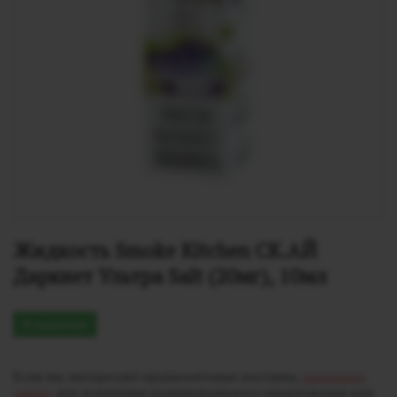
Жидкость Smoke Kitchen СК.АЙ 
Даркнет Ультра Salt (20мг), 10мл
В наличии
Если вас интересуют крупнооптовые поставки,
заполните
заявку
для получения индивидуального предложения или