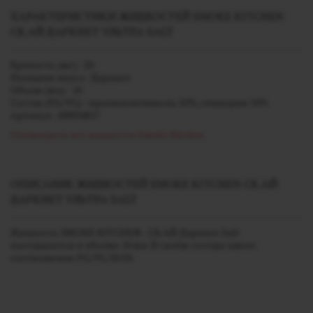
ХАРАКТЕРИСТИКИ ЖИДКОСТЕЙ SMOKE KITCHEN
СК.АЙ ДАРКНЕТ УЛЬТРА SALT
Крепость (мг) - 20
Название вкуса - Даркнет
Объем (мл) - 10
Состав (PG/VG) - пропиленгликоль 50%, глицерин 50%
Артикул - j00034817
Посмотреть все жидкости Smoke Kitchen
ОПИСАНИЕ ЖИДКОСТЕЙ SMOKE KITCHEN СК.АЙ
ДАРКНЕТ УЛЬТРА SALT
Жидкость SMOKE KITCHEN - СК.АЙ Даркнет Salt
поставялется в объёме 10 мл. В своём составе имеет
соотношение PG/VG 50/50.