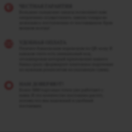
ЧЕСТНАЯ ГАРАНТИЯ
Большие складские запасы позволяют нам
оперативно осуществлять замену товара не
дожидаясь поступления от поставщиков. Брак
меняем всегда!
УДОБНАЯ ОПЛАТА
Платите банковским переводом по QR-коду. В
каждом счете есть уникальный код,
отсканировав который приложение вашего
банка сразу сформирует платежное поручение
по нужным реквизитам на указанную сумму.
НАМ ДОВЕРЯЮТ!
Более 3000 торговых точек уже работают с
нами. И это количество постоянно растет,
потому что мы надежный и удобный
поставщик.