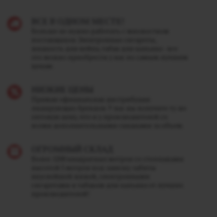
ВСЕ В ОДНОМ МЕСТЕ!
Больше не нужно работать с множеством
поставщиков. Электронные сигареты,
жидкость для вейпа, табак для кальяна - все
это можно приобрести у нас по самым лучшим
ценам.
НИЗКИЕ ЦЕНЫ
Прямая официальная дистрибуция
лидирующих брендов. У нас вы получите ту же
оптовую цену, что и у производителей со
всеми дополнительными скидками за объем.
ОГРОМНЫЙ СКЛАД
Более 1200 квадратных метров со стеллажами
высотой 5 метров под завязку забиты
вкуснейшей жижей, электронными
сигаретами и табаком для кальяна от лучших
производителей!