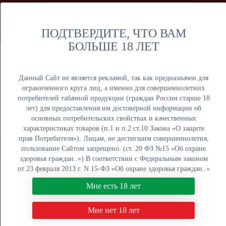
Мы продаем только оптом и не осуществляем розничную
торговлю дистанционным способом. Только оптовая
продажа юридическим лицам и ИП.
ПОДТВЕРДИТЕ, ЧТО ВАМ
БОЛЬШЕ 18 ЛЕТ
Москва
Крупный опт
Данный Сайт не является рекламой, так как предназначен для
ограниченного круга лиц, а именно для совершеннолетних
потребителей табачной продукции (граждан России старше 18
лет) для предоставления им достоверной информации об
основных потребительских свойствах и качественных
ОПТОВЫЙ ПРАЙС
характеристиках товаров (п.1 и п.2 ст.10 Закона «О защите
прав Потребителя»). Лицам, не достигшим совершеннолетия,
Оптовый поставщик электронных сигарет, жидкостей для
пользование Сайтом запрещено. (ст. 20 ФЗ №15 «Об охране
вейпа и табака для кальяна. Быстрая отгрузка, низкие
здоровья граждан..») В соответствии с Федеральным законом
цены, более 5000 наименований в наличии на складах в
от 23 февраля 2013 г. N 15-ФЗ «Об охране здоровья граждан..»
Москве, Екатеринбурге и Краснодаре.
мы не осуществляем дистанционную торговлю табачной и
Мне есть 18 лет
табакосодержащей продукцией. Нажимая кнопку "Мне есть 18
8 (800) 551-34-03
лет", Вы подтверждаете свое совершеннолетие.
Мне нет 18 лет
ПН-ПТ: с 9:00 до 18:00